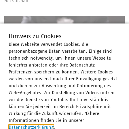
Netzausbau…
Hinweis zu Cookies
Diese Webseite verwendet Cookies, die
personenbezogene Daten verarbeiten. Einige sind
technisch notwendig, um Ihnen unsere Webseite
fehlerfrei anbieten oder ihre Datenschutz-
Präferenzen speichern zu können. Weitere Cookies
werden von uns erst nach Ihrer Einwilligung gesetzt
und dienen zur Auswertung und Optimierung des
©
Syda Productions/stock.adobe.com
Web-Angebotes. Zur Darstellung von Videos nutzen
All In!
Aggressiver Überbietungswettbewerb in den
wir die Dienste von YouTube. Ihr Einverständnis
können Sie jederzeit im Bereich Privatsphäre mit
Auktionen im BEHG 2026
Wirkung für die Zukunft widerrufen. Nähere
23.07.2026
Die Auktionsergebnisse im BEHG 2026 zeigen die
Informationen finden Sie in unserer
strukturellen Schwächen des aktuellen Systems aus
Datenschutzerklärung
.