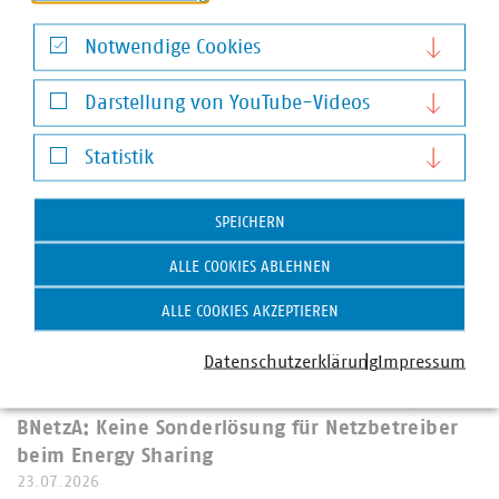
Auktionen mit Preiskorridor und anschließender
Festpreisphase mit höheren Preisen für Überschuss- und
Notwendige Cookies
Nachkaufmengen. Es findet ein aggressiver…
Notwendige Cookies
Darstellung von YouTube-Videos
Darstellung von YouTube-Videos
Statistik
Statistik
SPEICHERN
ALLE COOKIES ABLEHNEN
ALLE COOKIES AKZEPTIEREN
Datenschutzerklärung
Impressum
©
VKU/Schuster
BNetzA: Keine Sonderlösung für Netzbetreiber
beim Energy Sharing
23.07.2026