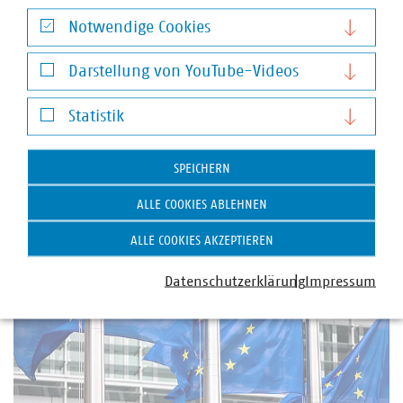
Schlagworte
Notwendige Cookies
Notwendige Cookies
Haftungsrecht
Kommunale Unternehmen
Darstellung von YouTube-Videos
Darstellung von YouTube-Videos
Statistik
Statistik
Weitere Artikel zum Recht
SPEICHERN
ALLE COOKIES ABLEHNEN
ALLE COOKIES AKZEPTIEREN
Datenschutzerklärung
Impressum