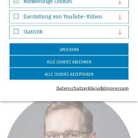
Notwendige Cookies
Zum Download:
Notwendige Cookies
Darstellung von YouTube-Videos
Darstellung von YouTube-Videos
Statistik
Stellungnahme zur Sondierung der EU-
Statistik
Kommission über eine
Wasserresilienzstrategie
SPEICHERN
ALLE COOKIES ABLEHNEN
ALLE COOKIES AKZEPTIEREN
Ansprechpartner
Datenschutzerklärung
Impressum