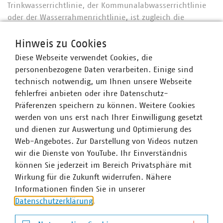
Trinkwasserrichtlinie, der Kommunalabwasserrichtlinie
oder der Wasserrahmenrichtlinie, ist zugleich die
Überprüfung und Anpassung bestehender Rechtakte, wie
der Nitratrichtlinie, vorgesehen. Zudem soll das Thema
Hinweis zu Cookies
Wasserresilienz horizontal in weiteren Vorhaben der EU-
Diese Webseite verwendet Cookies, die
Kommission und damit anderen Politikbereichen
personenbezogene Daten verarbeiten. Einige sind
berücksichtigt werden, wie beispielsweise der Vision für
technisch notwendig, um Ihnen unsere Webseite
Landwirtschaft und Ernährung.
fehlerfrei anbieten oder ihre Datenschutz-
Präferenzen speichern zu können. Weitere Cookies
Der VKU bringt sich in die Debatten um die
werden von uns erst nach Ihrer Einwilligung gesetzt
Wasserresilienzstrategie und damit verbundener
und dienen zur Auswertung und Optimierung des
Initiativen ein. Neben der öffentlichen Konsultation der
Web-Angebotes. Zur Darstellung von Videos nutzen
EU-Kommission hat der VKU auch an einem Stakeholder-
wir die Dienste von YouTube. Ihr Einverständnis
Workshop der Kommission zu dem Thema teilgenommen.
können Sie jederzeit im Bereich Privatsphäre mit
Ebenfalls unter den Abgeordneten des EU-Parlaments
Wirkung für die Zukunft widerrufen. Nähere
wirbt der VKU für die Berücksichtigung der Interessen
Informationen finden Sie in unserer
kommunaler Unternehmen, insbesondere für die
Datenschutzerklärung
.
Wahrung nationaler und lokaler Gestaltungsspielräume.