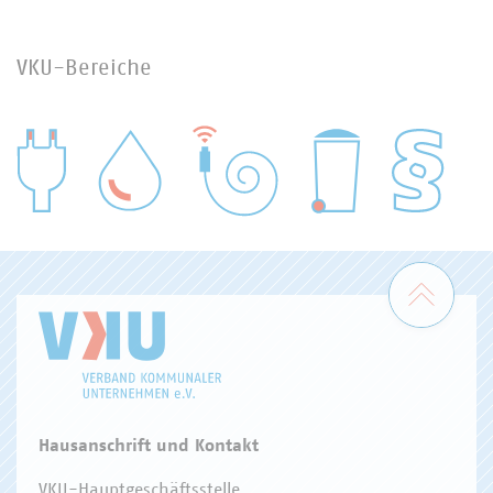
VKU-Bereiche
WASSER/ABWASSER
ENERGIEWIRTSCHAFT
ABFALLWIRTSCHAFT
RECHT
DIGITALISIERUNG/TK
Zum 
Hausanschrift und Kontakt
VKU-Hauptgeschäftsstelle