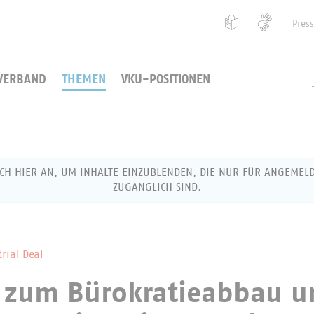
Pres
VERBAND
THEMEN
VKU-POSITIONEN
ICH HIER AN, UM INHALTE EINZUBLENDEN, DIE NUR FÜR ANGEMEL
ZUGÄNGLICH SIND.
g als VKU-Mitglied
rial Deal
zum Bürokratieabbau u
 Benutzernamen (Ihre E-Mail-Adresse) und Ihr Passwort ein,
ch anzumelden.