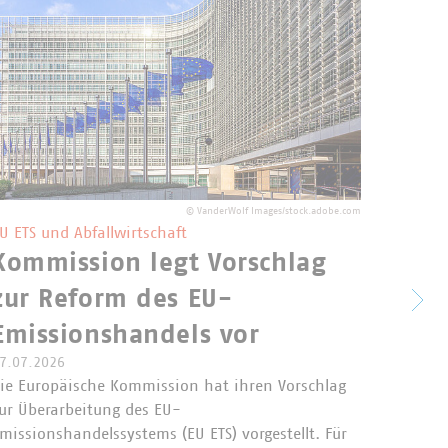
©
VanderWolf Images/stock.adobe.com
U ETS und Abfallwirtschaft
Kommission legt Vorschlag
Über
zur Reform des EU-
frei
Emissionshandels vor
Beri
7.07.2026
ie Europäische Kommission hat ihren Vorschlag
ang
ur Überarbeitung des EU-
missionshandelssystems (EU ETS) vorgestellt. Für