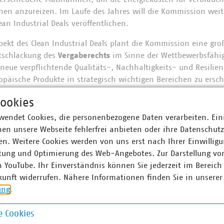
nen anzureizen. Im Laufe des Jahres will die Kommission weit
an Industrial Deals veröffentlichen.
ekt des Clean Industrial Deals plant die Kommission eine gro
tschlackung des
Vergaberechts
im Sinne der Wettbewerbsfähigk
g neue verpflichtende Qualitäts-, Nachhaltigkeits- und Resilien
opäische Produkte in strategisch wichtigen Bereichen zu ersch
ruch.
ookies
Clean Industrial Deals wird die Kreislaufwirtschaft betont, u
wendet Cookies, die personenbezogene Daten verarbeiten. Ein
rsorgungssicherheit in Europa zu erhöhen. Diesbezüglich künd
en unsere Webseite fehlerfrei anbieten oder ihre Datenschut
nde 2026 verabschiedet werden soll. Dieses Gesetz soll den Ü
n. Weitere Cookies werden von uns erst nach Ihrer Einwilligu
u beschleunigen und die globalen Abhängigkeiten Europas zu v
tung und Optimierung des Web-Angebotes. Zur Darstellung vo
n YouTube. Ihr Einverständnis können Sie jederzeit im Bereich
kunft widerrufen. Nähere Informationen finden Sie in unserer
ung
.
ner
 Cookies
Sophie Kirchmayr
Kai Pittel