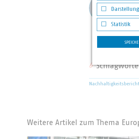
Notwendige Co
Senio
Darstellun
Schwe
Darstellung v
Nachh
Statistik
+32 2 
Statistik
kirchm
SPEICH
Schlagworte
Nachhaltigkeitsberich
Weitere Artikel zum Thema Euro