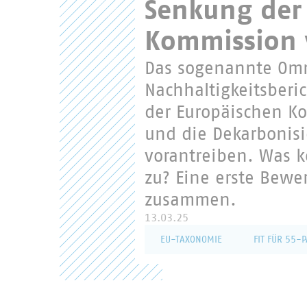
Senkung der 
Benutzername
Kommission 
Das sogenannte Omn
Passwort
Nachhaltigkeitsberic
der Europäischen Ko
und die Dekarbonisi
vorantreiben. Was
zu? Eine erste Bewe
zusammen.
Passwort verges
13.03.25
EU-TAXONOMIE
FIT FÜR 55-