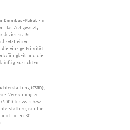
em
Omnibus-Paket
zur
 das Ziel gesetzt,
eduzieren. Der
nd setzt einen
die einzige Priorität
erbsfähigkeit und die
künftig ausrichten
richterstattung
(CSRD)
,
mie-Verordnung zu
 CSDDD für zwei bzw.
chterstattung nur für
omit sollen 80
.