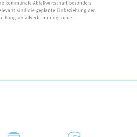
Im Rah
ie kommunale Abfallwirtschaft besonders
CSRD-Be
elevant sind die geplante Einbeziehung der
Standar
iedlungsabfallverbrennung, neue…
Anwendu
sogenan
wurden 