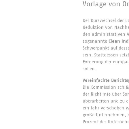
Vorlage von O
Der Kurswechsel der 
Reduktion von Nachhal
den administrativen 
sogenannte
Clean Ind
Schwerpunkt auf desse
sein. Stattdessen set
Förderung der europäi
sollen.
Vereinfachte Berichts
Die Kommission schläg
der Richtlinie über So
überarbeiten und zu er
ein Jahr verschoben we
große Unternehmen, di
Prozent der Unterne