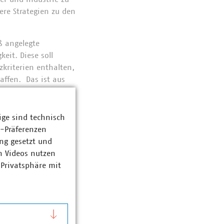
ere Strategien zu den
ß angelegte
eit. Diese soll
zkriterien enthalten,
affen. Das ist aus
m Abhängigkeiten zu
ige sind technisch
igt sie einen
Circular
z-Präferenzen
bergang zur
ng gesetzt und
erringern.
n Videos nutzen
 Privatsphäre mit
kow