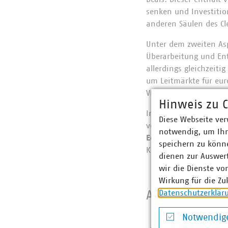
senken und Investitio
anderen Säulen des Cle
Unter dem zweiten Asp
Überarbeitung und En
allerdings gleichzeiti
um Leitmärkte für eur
VKU-Sicht ein Widersp
Hinweis zu C
Im fünften Aspekt des 
Diese Webseite ver
verringern und die Ve
notwendig, um Ihn
Economy Act
an, der E
speichern zu könne
Kreislaufwirtschaft z
dienen zur Auswer
wir die Dienste vo
Wirkung für die Zu
Datenschutzerklär
Ansprechpart
Notwendige
Anna 