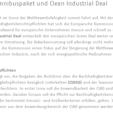
mnibuspaket und Clean Industrial Deal
EU im Sinne der Wettbewerbsfähigkeit nimmt Fahrt auf. Mit d
tigkeitsberichtspflichten hat sich die Europäische Kommission
Aufwand für europäische Unternehmen massiv und schnell zu r
ustrial Deal
entwickelt den europäischen Green Deal weiter u
n Umsetzung. Die Dekarbonisierung soll allerdings nicht mehr 
zt die Kommission einen Fokus auf die Steigerung der Wettbew
schen Industrie, nach der sich energiepolitische Maßnahmen 
pflichten
t vor, die Vorgaben der Richtlinie über die Nachhaltigkeitsbe
rgfaltspflichten bezüglich Lieferketten
(CSDDD)
und der Taxono
leichtern. In erster Linie soll die Anwendbarkeit der CSRD und
rden. Darüber hinaus soll die Pflicht zur Nachhaltigkeitsberi
e bestimmte Umsatz- und Größenkriterien erfüllen, gelten. S
hmen aus dem Anwendungsbereich der CSRD genommen werden