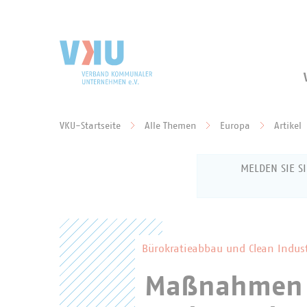
Zum Hauptinhalt springen
Zur Suche springen
VKU-Startseite
Alle Themen
Europa
Artikel
Sie befinden sich hier:
MELDEN SIE S
Anmeldun
Bürokratieabbau und Clean Indust
Maßnahmen 
Geben Sie Ihren
Mitgliederberei