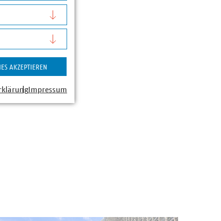
nder Leiter Büro
ior-Referent für
d Klimawirtschaft
6-53
vku(dot)de
IES AKZEPTIEREN
rklärung
Impressum