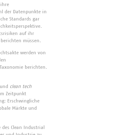
 ihre
hl der Datenpunkte in
sche Standards gar
ichkeitsperspektive.
risiken auf ihr
n berichten müssen.
echtsakte werden von
den
r Taxonomie berichten.
n und
clean tech
em Zeitpunkt
ng: Erschwingliche
lobale Märkte und
 des Clean Industrial
er und Industrie zu