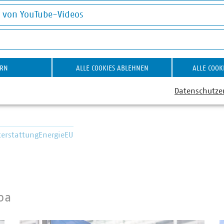
okies
r-Referentin mit
Stellvertrete
g von YouTube-Videos
rpunkt Digitalisierung und
Brüssel, Sen
on YouTube-Videos
altigkeitsberichterstattung
Energie- un
740 16-55
+32 2 740 1
ayr(at)vku(dot)de
pittelkow(at)
ERN
ALLE COOKIES ABLEHNEN
ALLE COOK
Datenschutze
terstattung
Energie
EU
pa