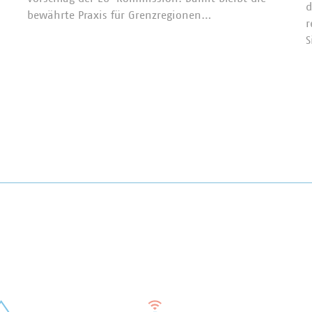
d
bewährte Praxis für Grenzregionen…
r
S