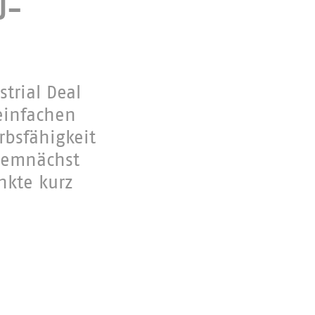
U-
trial Deal
einfachen
bsfähigkeit
demnächst
nkte kurz