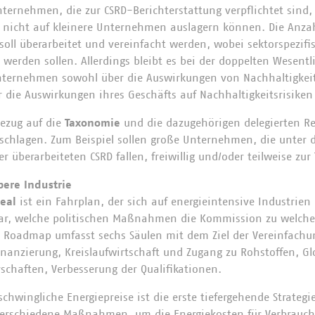
ternehmen, die zur CSRD-Berichterstattung verpflichtet sind,
 nicht auf kleinere Unternehmen auslagern können. Die Anza
soll überarbeitet und vereinfacht werden, wobei sektorspezifi
werden sollen. Allerdings bleibt es bei der doppelten Wesentl
nternehmen sowohl über die Auswirkungen von Nachhaltigkeits
r die Auswirkungen ihres Geschäfts auf Nachhaltigkeitsrisike
ezug auf die
Taxonomie
und die dazugehörigen delegierten R
schlagen. Zum Beispiel sollen große Unternehmen, die unter 
 überarbeiteten CSRD fallen, freiwillig und/oder teilweise zu
bere Industrie
Deal
ist ein Fahrplan, der sich auf energieintensive Industrie
 dar, welche politischen Maßnahmen die Kommission zu welch
e Roadmap umfasst sechs Säulen mit dem Ziel der Vereinfachu
Finanzierung, Kreislaufwirtschaft und Zugang zu Rohstoffen, G
rschaften, Verbesserung der Qualifikationen.
schwingliche Energiepreise ist die erste tiefergehende Strategie
 verschiedene Maßnahmen, um die Energiekosten für Verbrauch