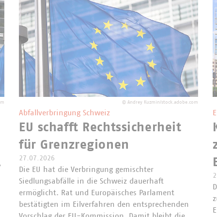
om
©
Andrey Kuzmin/stock.adobe.com
Abfallverbringung Schweiz
E
EU schafft Rechtssicherheit
für Grenzregionen
27.07.2026
A
Die EU hat die Verbringung gemischter
2
Siedlungsabfälle in die Schweiz dauerhaft
D
ermöglicht. Rat und Europäisches Parlament
z
bestätigten im Eilverfahren den entsprechenden
E
Vorschlag der EU-Kommission. Damit bleibt die