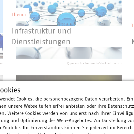
Thema
Infrastruktur und
Dienstleistungen
Die kommunalen Unternehmen betreiben
ein riesiges Infrastrukturnetzwerk und
om
©
peterschreiber.media/stock.adobe.com
sind für dessen Aus- und Umbau
verantwortlich.
ookies
wendet Cookies, die personenbezogene Daten verarbeiten. Ein
Thema
en unsere Webseite fehlerfrei anbieten oder ihre Datenschut
n. Weitere Cookies werden von uns erst nach Ihrer Einwilligu
Recht
tung und Optimierung des Web-Angebotes. Zur Darstellung vo
n YouTube. Ihr Einverständnis können Sie jederzeit im Bereich
Kommunale Unternehmen erfüllen einen