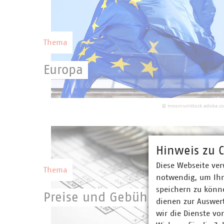
Wettbewerbsfähigkeit Deutschlands.
Thema
Europa
Eine starke kommunale Selbstverwaltung
mit starken kommunalen Unternehmen
©
moonrun/stock.adobe.c
setzen eine europäische Gesetzgebung
erfolgreich um.
Hinweis zu C
Diese Webseite ver
Thema
notwendig, um Ihn
speichern zu könne
Preise und Gebühren
dienen zur Auswer
wir die Dienste vo
Geld, das über Preise und Gebühren