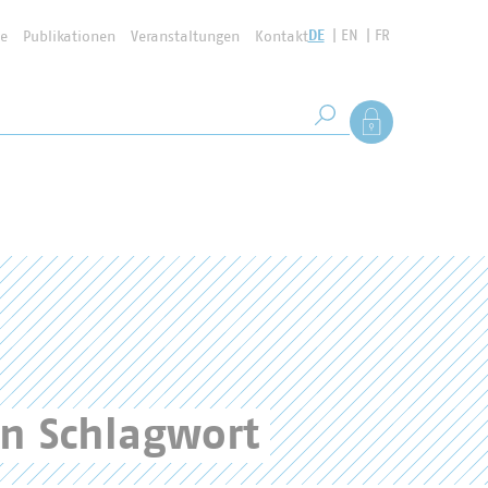
DE
EN
FR
se
Publikationen
Veranstaltungen
Kontakt
Suchbegriff
Als Mitglied anmel
Suche starten
en Schlagwort