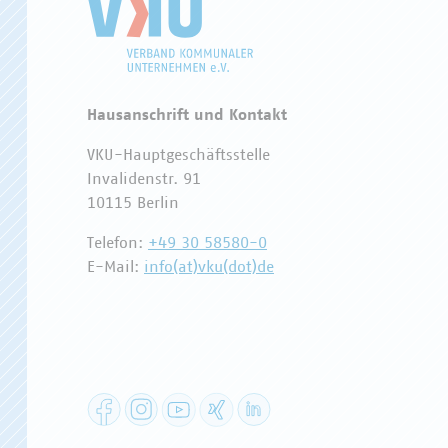
Hausanschrift und Kontakt
VKU-Hauptgeschäftsstelle
Invalidenstr. 91
10115 Berlin
Telefon:
+49 30 58580-0
E-Mail:
info(at)vku(dot)de
Facebook
Instagram
YouTube
XING
LinkedIn