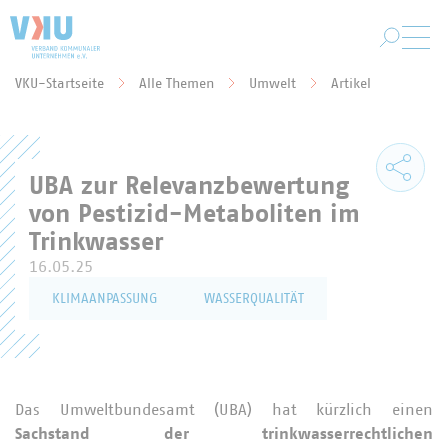
Zum Hauptinhalt springen
VKU-Startseite
Alle Themen
Umwelt
Artikel
Sie befinden sich hier:
UBA zur Relevanzbewertung
von Pestizid-Metaboliten im
Trinkwasser
16.05.25
KLIMAANPASSUNG
WASSERQUALITÄT
Das Umweltbundesamt (UBA) hat kürzlich einen
Sachstand der trinkwasserrechtlichen