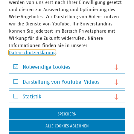
relevant (im Grundwasser) ein- bzw. umgestuft, wenn
werden von uns erst nach Ihrer Einwilligung gesetzt
der Pestizid-Wirkstoff zum Beispiel eine Einstufung als
und dienen zur Auswertung und Optimierung des
Kanzerogen nach
Verordnung (EG) Nr. 1272/2008
über
Web-Angebotes. Zur Darstellung von Videos nutzen
die Einstufung, Kennzeichnung und Verpackung von
wir die Dienste von YouTube. Ihr Einverständnis
Stoffen und Gemischen (CLP-Verordnung) erhält, auch
können Sie jederzeit im Bereich Privatsphäre mit
wenn inzwischen möglicherweise neue wissenschaftliche
Wirkung für die Zukunft widerrufen. Nähere
Erkenntnisse zu den Metaboliten vorliegen.
Informationen finden Sie in unserer
Datenschutzerklärung
.
Notwendige Cookies
Notwendige Cookies
Ansprechpartner
Darstellung von YouTube-Videos
Darstellung von YouTube-Videos
Statistik
Statistik
SPEICHERN
ALLE COOKIES ABLEHNEN