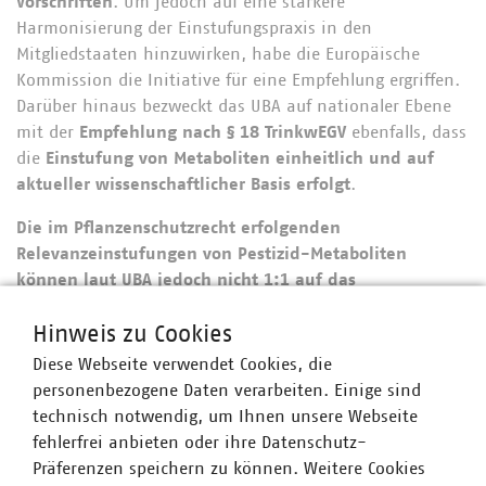
Vorschriften
. Um jedoch auf eine stärkere
Harmonisierung der Einstufungspraxis in den
Mitgliedstaaten hinzuwirken, habe die Europäische
Kommission die Initiative für eine Empfehlung ergriffen.
Darüber hinaus bezweckt das UBA auf nationaler Ebene
mit der
Empfehlung nach § 18 TrinkwEGV
ebenfalls, dass
die
Einstufung von Metaboliten einheitlich und auf
aktueller wissenschaftlicher Basis erfolgt
.
Die im Pflanzenschutzrecht erfolgenden
Relevanzeinstufungen von Pestizid-Metaboliten
können laut UBA jedoch nicht 1:1 auf das
Trinkwasserrecht übertragen werden
. Im
Hinweis zu Cookies
Pflanzenschutzrecht gäbe es einen empfehlenden
Leitfaden der Europäischen Kommission
(DG SANCO)
zur
Diese Webseite verwendet Cookies, die
Bewertung der Relevanz von Metaboliten im Grundwasser
personenbezogene Daten verarbeiten. Einige sind
von Stoffen gemäß der
Verordnung (EG) Nr.
technisch notwendig, um Ihnen unsere Webseite
1107/2009
. Im Pflanzenschutzrecht werden zudem alle
fehlerfrei anbieten oder ihre Datenschutz-
Metaboliten eines Pestizid-Wirkstoffes pauschal als
Präferenzen speichern zu können. Weitere Cookies