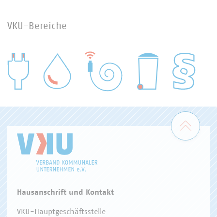
VKU-Bereiche
WASSER/ABWASSER
ENERGIEWIRTSCHAFT
ABFALLWIRTSCHAFT
RECHT
DIGITALISIERUNG/TK
Zum 
Hausanschrift und Kontakt
VKU-Hauptgeschäftsstelle