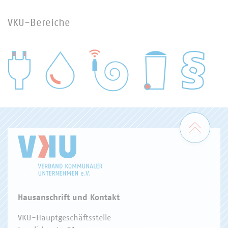
VKU-Bereiche
WASSER/ABWASSER
ENERGIEWIRTSCHAFT
ABFALLWIRTSCHAFT
RECHT
DIGITALISIERUNG/TK
Zum 
Hausanschrift und Kontakt
VKU-Hauptgeschäftsstelle