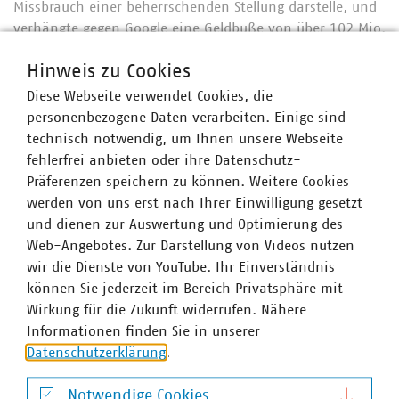
Missbrauch einer beherrschenden Stellung darstelle, und
verhängte gegen Google eine Geldbuße von über 102 Mio.
Euro. Google focht diese Entscheidung bis zum
Hinweis zu Cookies
italienischen Staatsrat an, der den EuGH um
Vorabentscheidung ersucht hat.
Diese Webseite verwendet Cookies, die
personenbezogene Daten verarbeiten. Einige sind
technisch notwendig, um Ihnen unsere Webseite
fehlerfrei anbieten oder ihre Datenschutz-
Ansprechpartner
Präferenzen speichern zu können. Weitere Cookies
werden von uns erst nach Ihrer Einwilligung gesetzt
und dienen zur Auswertung und Optimierung des
Web-Angebotes. Zur Darstellung von Videos nutzen
wir die Dienste von YouTube. Ihr Einverständnis
können Sie jederzeit im Bereich Privatsphäre mit
Wirkung für die Zukunft widerrufen. Nähere
Informationen finden Sie in unserer
Datenschutzerklärung
.
Notwendige Cookies