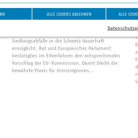
EU schafft Rechtssicherheit
ERN
ALLE COOKIES ABLEHNEN
ALLE COOK
für Grenzregionen
27.07.2026
A
Datenschutze
Die EU hat die Verbringung gemischter
2
Siedlungsabfälle in die Schweiz dauerhaft
D
ermöglicht. Rat und Europäisches Parlament
z
bestätigten im Eilverfahren den entsprechenden
E
Vorschlag der EU-Kommission. Damit bleibt die
d
bewährte Praxis für Grenzregionen…
r
S