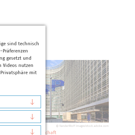
ige sind technisch
z-Präferenzen
ng gesetzt und
n Videos nutzen
 Privatsphäre mit
©
VanderWolf Images/stock.adobe.com
U ETS und Abfallwirtschaft