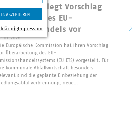
Kommission legt Vorschlag
Perm
IES AKZEPTIEREN
zur Reform des EU-
unte
Emissionshandels vor
rklärung
Impressum
dem
7.07.2026
ie Europäische Kommission hat ihren Vorschlag
ur Überarbeitung des EU-
Das Bun
missionshandelssystems (EU ETS) vorgestellt. Für
23.07.2
ie kommunale Abfallwirtschaft besonders
seinen 
elevant sind die geplante Einbeziehung der
gekauft
iedlungsabfallverbrennung, neue…
an eine
Sammlu