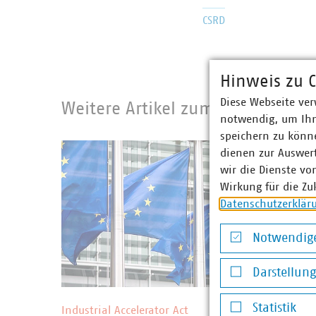
CSRD
Hinweis zu C
Diese Webseite ver
Weitere Artikel zum Recht
notwendig, um Ihn
speichern zu könne
dienen zur Auswer
wir die Dienste vo
Wirkung für die Zu
Datenschutzerklär
Notwendige
Notwendige Co
Darstellun
Darstellung v
©
Andrey Kuzmin/stock.adobe.c
Statistik
Industrial Accelerator Act