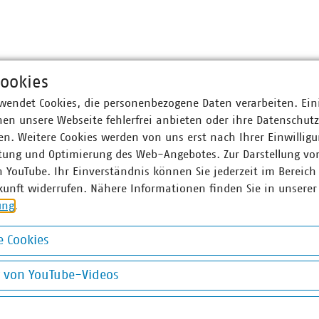
ookies
wendet Cookies, die personenbezogene Daten verarbeiten. Ein
en unsere Webseite fehlerfrei anbieten oder ihre Datenschut
n. Weitere Cookies werden von uns erst nach Ihrer Einwilligu
tung und Optimierung des Web-Angebotes. Zur Darstellung vo
n YouTube. Ihr Einverständnis können Sie jederzeit im Bereich
kunft widerrufen. Nähere Informationen finden Sie in unserer
ung
.
 Cookies
okies
g von YouTube-Videos
on YouTube-Videos
om
©
Andrey Kuzmin/stock.adobe.com
Abfallverbringung Schweiz
E