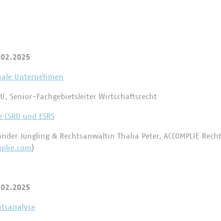
.02.2025
nale Unternehmen
U, Senior-Fachgebietsleiter Wirtschaftsrecht
e CSRD und ESRS
ander Jüngling & Rechtsanwältin Thalia Peter, ACCOMPLIE Rech
plie.com
)
.02.2025
itsanalyse