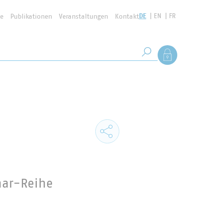
DE
EN
FR
se
Publikationen
Veranstaltungen
Kontakt
Suchbegriff
Als Mitglied anmel
Suche starten
nar-Reihe