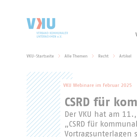
Zum Hauptinhalt springen
Zur Suche springen
VKU-Startseite
Alle Themen
Recht
Artikel
Sie befinden sich hier:
VKU Webinare im Februar 2025
CSRD für ko
Der VKU hat am 11.
„CSRD für kommunal
Vortragsunterlagen s