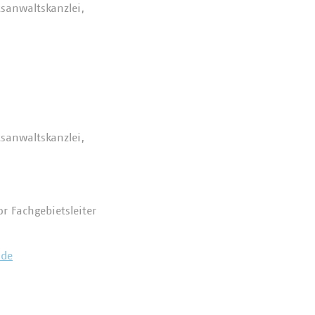
tsanwaltskanzlei,
tsanwaltskanzlei,
r Fachgebietsleiter
)de