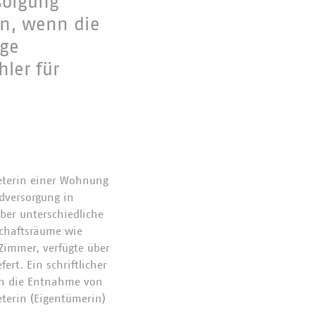
sorgung
en, wenn die
äge
ler für
eterin einer Wohnung
dversorgung in
ber unterschiedliche
schaftsräume wie
Zimmer, verfügte über
rt. Ein schriftlicher
rch die Entnahme von
terin (Eigentümerin)