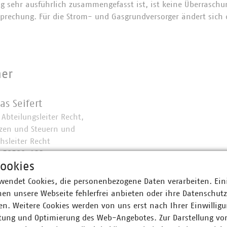
g sehr ausführlich zusammengefasst ist, ist keine Überraschu
sprechung. Für die Strom- und Gasgrundversorger ändert sich
ner
as Seifert
. Abteilungsleiter Recht,
zen und Steuern und
hsleiter Recht
0 58580-132
ookies
(at)vku(dot)de
wendet Cookies, die personenbezogene Daten verarbeiten. Ein
en unsere Webseite fehlerfrei anbieten oder ihre Datenschut
n. Weitere Cookies werden von uns erst nach Ihrer Einwilligu
tung und Optimierung des Web-Angebotes. Zur Darstellung vo