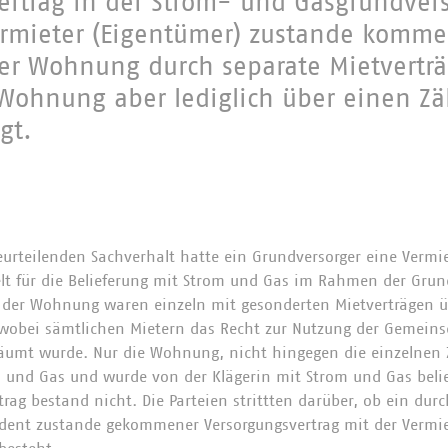
Vertrag in der Strom- und Gasgrundver
ermieter (Eigentümer) zustande komm
er Wohnung durch separate Mietvertr
 Wohnung aber lediglich über einen Zäh
gt.
urteilenden Sachverhalt hatte ein Grundversorger eine Vermi
lt für die Belieferung mit Strom und Gas im Rahmen der Grun
 der Wohnung waren einzeln mit gesonderten Mietverträgen ü
 wobei sämtlichen Mietern das Recht zur Nutzung der Gemein
äumt wurde. Nur die Wohnung, nicht hingegen die einzelnen 
 und Gas und wurde von der Klägerin mit Strom und Gas beliefe
trag bestand nicht. Die Parteien strittten darüber, ob ein du
dent zustande gekommener Versorgungsvertrag mit der Vermie