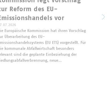
Kommission legt Vorschlag
Perm
zur Reform des EU-
unte
Emissionshandels vor
dem
7.07.2026
ie Europäische Kommission hat ihren Vorschlag
ur Überarbeitung des EU-
Das Bun
missionshandelssystems (EU ETS) vorgestellt. Für
23.07.2
ie kommunale Abfallwirtschaft besonders
seinen 
elevant sind die geplante Einbeziehung der
gekauft
iedlungsabfallverbrennung, neue…
an eine
Sammlu