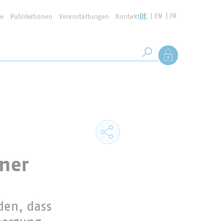
DE
EN
FR
se
Publikationen
Veranstaltungen
Kontakt
Suchbegriff
Als Mitglied anmel
Suche starten
lner
den, dass