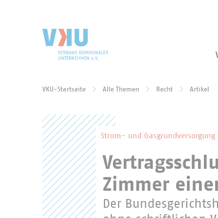
Zum Hauptinhalt springen
Zur Suche springen
VKU-Startseite
Alle Themen
Recht
Artikel
Sie befinden sich hier:
Strom- und Gasgrundversorgung
Vertragsschl
Zimmer ein
Der Bundesgerichts