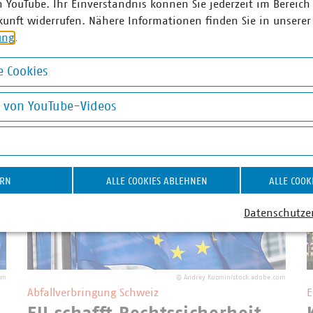
n YouTube. Ihr Einverständnis können Sie jederzeit im Bereich
agsschluss
Vermieter
kunft widerrufen. Nähere Informationen finden Sie in unserer
ung
.
 Cookies
okies
g von YouTube-Videos
on YouTube-Videos
ERN
ALLE COOKIES ABLEHNEN
ALLE COOK
Datenschutze
om
©
Andrey Kuzmin/stock.adobe.com
Abfallverbringung Schweiz
E