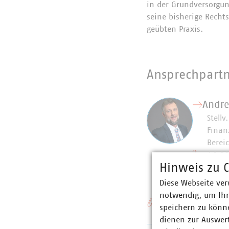
in der Grundversorgun
seine bisherige Recht
geübten Praxis.
Ansprechpart
Andre
Stellv
Finan
Bereic
+49 3
Hinweis zu C
seifert
Diese Webseite ver
notwendig, um Ihn
Schlagworte
speichern zu könne
dienen zur Auswer