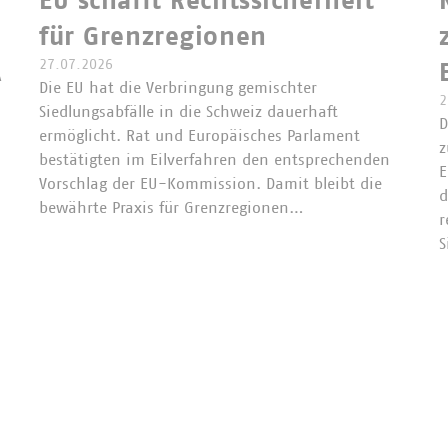
EU schafft Rechtssicherheit
für Grenzregionen
27.07.2026
A
Die EU hat die Verbringung gemischter
2
Siedlungsabfälle in die Schweiz dauerhaft
D
ermöglicht. Rat und Europäisches Parlament
z
bestätigten im Eilverfahren den entsprechenden
E
Vorschlag der EU-Kommission. Damit bleibt die
d
bewährte Praxis für Grenzregionen…
r
S