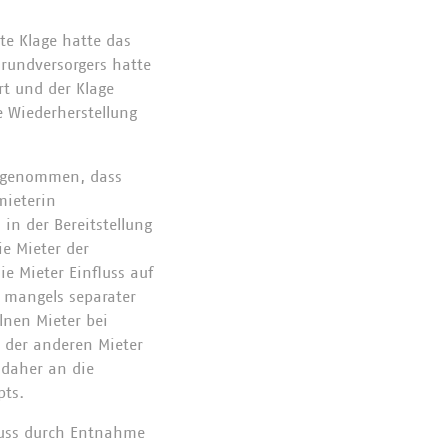
te Klage hatte das
Grundversorgers hatte
rt und der Klage
e Wiederherstellung
 angenommen, dass
mieterin
in der Bereitstellung
e Mieter der
e Mieter Einfluss auf
 mangels separater
lnen Mieter bei
e der anderen Mieter
 daher an die
pts.
luss durch Entnahme