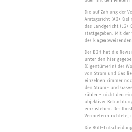
oder mit den Mietern 
Die auf Zahlung der V
Amtsgericht (AG) Kiel
das Landgericht (LG) K
stattgegeben. Mit der
des klageabweisenden 
Der BGH hat die Revis
unter den hier gegebe
(Eigentümerin) der Wo
von Strom und Gas lie
einzelnen Zimmer noch
den Strom- und Gasver
Zähler - nicht den ei
objektiver Betrachtun
einzustehen. Der Umst
Vermieterin richtete,
Die BGH-Entscheidung