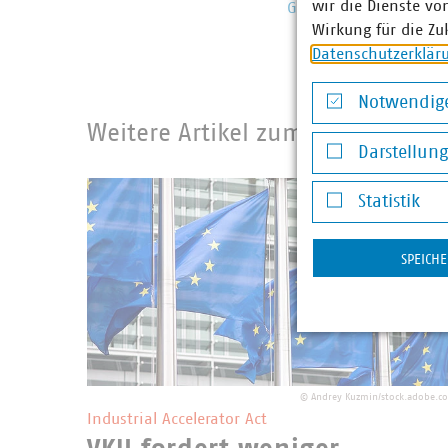
wir die Dienste vo
Grundversorgung
Vertr
Wirkung für die Zu
Datenschutzerklär
Notwendige
Weitere Artikel zum Recht
Notwendige Co
Darstellun
Darstellung v
Statistik
Statistik
SPEICH
©
Andrey Kuzmin/stock.adobe.c
Industrial Accelerator Act