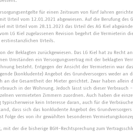
besteht.
ersorgungsentgelte für einen Zeitraum von fünf Jahren gerichte
 mit Urteil vom 12.01.2021 abgewiesen. Auf die Berufung des 
iel mit Urteil vom 28.11.2023 das Urteil des AG Kiel abgeände
 vom LG Kiel zugelassenen Revision begehrt die Vermieterin di
erstinstanzlichen Urteils.
ion der Beklagten zurückgewiesen. Das LG Kiel hat zu Recht
nen Umständen ein Versorgungsvertrag mit der beklagten Ver
hnung besteht. Entgegen der Ansicht der Vermieterin war das 
gende (konkludente) Angebot des Grundversorgers weder an di
 an die Gesamtheit der Mieter gerichtet. Zwar haben allein di
brauch in der Wohnung. Jedoch lässt sich dieser Verbrauch -
nzelnen vermieteten Zimmern zuordnen. Auch haben die einze
g typischerweise kein Interesse daran, auch für die Verbräuch
and, dass sich das konkludente Angebot des Grundversorgers
 ist Folge des von ihr gewählten besonderen Vermietungskonze
, mit der die bisherige BGH-Rechtsprechung zum Vertragssch