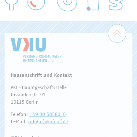
WASSER/ABWASSER
ENERGIEWIRTSCHAFT
ABFALLWIRTSCHAFT
RECHT
DIGITALISIERUNG/TK
Zum 
Hausanschrift und Kontakt
VKU-Hauptgeschäftsstelle
Invalidenstr. 91
10115 Berlin
Telefon:
+49 30 58580-0
E-Mail:
info(at)vku(dot)de