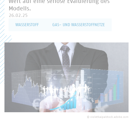
Wert auf eine seriöse Evaluierung des
Modells.
26.02.25
WASSERSTOFF
GAS- UND WASSERSTOFFNETZE
©
violetkaipa/stock.adobe.com