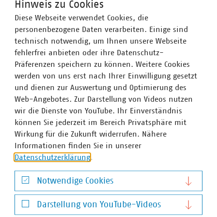
Hinweis zu Cookies
zentral über durch den
Diese Webseite verwendet Cookies, die
Marktgebietsverantwortlichen auf der
personenbezogene Daten verarbeiten. Einige sind
Datenaustauschplattform vornehmen zu lassen,
technisch notwendig, um Ihnen unsere Webseite
nicht aufgegriffen hat (vgl. Erläuterungen (27)). Der
fehlerfrei anbieten oder ihre Datenschutz-
VKU hält daran fest, dass
eine Ausweitung des
Präferenzen speichern zu können. Weitere Cookies
Data Hub auf die in der
werden von uns erst nach Ihrer Einwilligung gesetzt
Netzbetreiberverantwortung liegenden Prozesse
und dienen zur Auswertung und Optimierung des
der (Mess-)Datenerfassung, -auslesung und -
Web-Angebotes. Zur Darstellung von Videos nutzen
verarbeitung weder technisch sinnvoll noch
wir die Dienste von YouTube. Ihr Einverständnis
prozessual wirtschaftlich darstellbar wäre
.
können Sie jederzeit im Bereich Privatsphäre mit
Wirkung für die Zukunft widerrufen. Nähere
Informationen finden Sie in unserer
Datenschutzerklärung
.
VKU 2. Konsultation Formblatt WasABi
Notwendige Cookies
Notwendige Cookies
Darstellung von YouTube-Videos