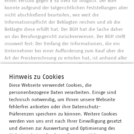
einen Verstoß gegen § 5a UWG für möglich. Der BGH
konnte aufgrund der tatgerichtlichen Feststellungen aber
nicht abschließend beurteilen, wie weit die
Informationspflicht der Beklagten reichen und ob die
Beklagte diese erfüllt hat. Der BGH hat die Sache daher
an das Berufungsgericht zurückverwiesen. Der BGH stellt
insoweit fest: Der Umfang der Informationen, die ein
Unternehmer bei einer Aufforderung zum Kauf über die
Art der Preisberechnung zu erteilen hat, ist anhand aller
tatsächlichen Umstände dieser Aufforderung zum Kauf
und anhand des Kommunikationsmediums zu beurteilen.
Hinweis zu Cookies
Es kommt auch darauf an, ob die in Rede stehenden
Diese Webseite verwendet Cookies, die
Informationen - hier der Prozentsatz einer sogenannten
personenbezogene Daten verarbeiten. Einige sind
Ausgleichsmenge bei Verwendung von Doppeltarifzählern
technisch notwendig, um Ihnen unsere Webseite
- zum Geschäfts- und Verantwortungsbereich des
fehlerfrei anbieten oder ihre Datenschutz-
Unternehmers gehören oder er sich diese mit
Präferenzen speichern zu können. Weitere Cookies
zumutbarem Aufwand beschaffen kann. Innerhalb eines
werden von uns erst nach Ihrer Einwilligung gesetzt
einzigen Verkehrskreises - hier der Mieter und
und dienen zur Auswertung und Optimierung des
Eigentümer von Wohnimmobilien - scheidet eine