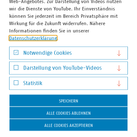
Web-Angebotes. Zur Darstellung von Videos nutzen
gespaltene Verkehrsauffassung für das Verständnis einer
wir die Dienste von YouTube. Ihr Einverständnis
Angabe über Art und Weise der Preisberechnung aus.
können Sie jederzeit im Bereich Privatsphäre mit
Wirkung für die Zukunft widerrufen. Nähere
Informationen finden Sie in unserer
Ansprechpartner
Datenschutzerklärung
.
Notwendige Cookies
Notwendige Cookies
Darstellung von YouTube-Videos
Darstellung von YouTube-Videos
Statistik
Statistik
SPEICHERN
ALLE COOKIES ABLEHNEN
ALLE COOKIES AKZEPTIEREN