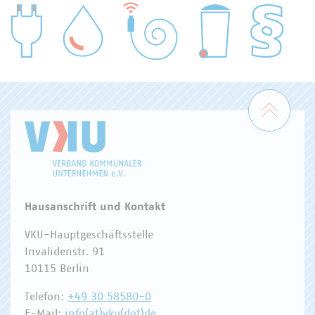
WASSER/ABWASSER
ENERGIEWIRTSCHAFT
ABFALLWIRTSCHAFT
RECHT
DIGITALISIERUNG/TK
Zum 
Hausanschrift und Kontakt
VKU-Hauptgeschäftsstelle
Invalidenstr. 91
10115 Berlin
Telefon:
+49 30 58580-0
E-Mail:
info(at)vku(dot)de