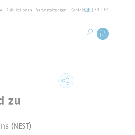
DE
EN
FR
se
Publikationen
Veranstaltungen
Kontakt
Suchbegriff
Als Mitglied anmel
Suche starten
d zu
ns (NEST)