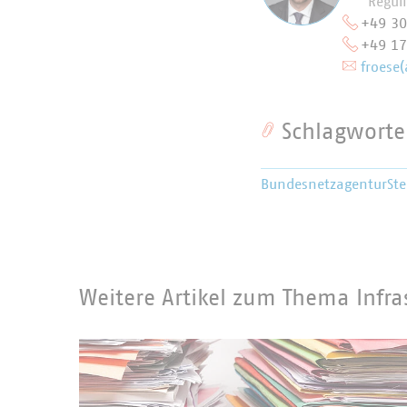
Regul
+49 3
+49 1
froese(
Schlagworte
Bundesnetzagentur
St
Weitere Artikel zum Thema Infra