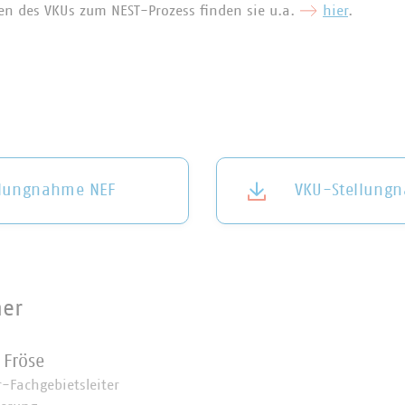
en des VKUs zum NEST-Prozess finden sie u.a.
hier
.
llungnahme NEF
VKU-Stellung
ner
 Fröse
r-Fachgebietsleiter