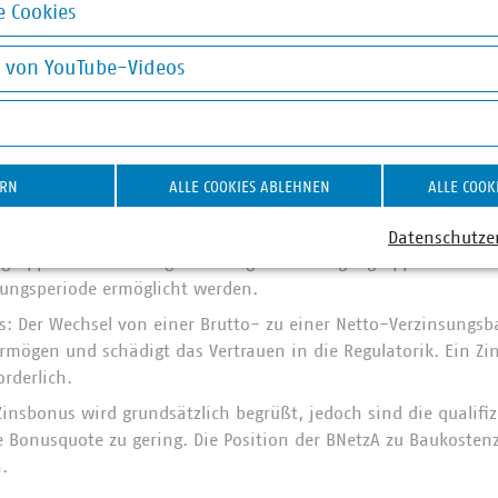
 Cookies
ne verstärkte Standardisierung in der Kostenprüfung wird kri
okies
wischen Verfahrensökonomie und Sachrichtigkeit notwendig i
g von YouTube-Videos
ng: Das Vorhaben, ineffiziente Kosten bereits im Rahmen der
on YouTube-Videos
iderspricht dem Grundprinzip der Anreizregulierung und unte
 der Netzbetreiber.
 Rückstellungen: Die Regelungen zu Zinsanteilen für Rückstellu
ERN
ALLE COOKIES ABLEHNEN
ALLE COOK
. Der VKU fordert Klarstellungen und eine Methodik zur Verme
 Kostenpositionen.
Datenschutze
ngruppen: Die Nutzung neuer digitaler Anlagengruppen sollte fr
rungsperiode ermöglicht werden.
s: Der Wechsel von einer Brutto- zu einer Netto-Verzinsungsb
mögen und schädigt das Vertrauen in die Regulatorik. Ein Zi
orderlich.
Zinsbonus wird grundsätzlich begrüßt, jedoch sind die qualifiz
ie Bonusquote zu gering. Die Position der BNetzA zu Baukoste
.