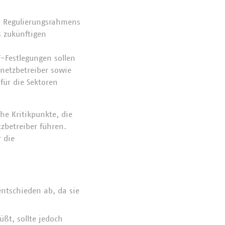
s Regulierungsrahmens
s zukünftigen
F-Festlegungen sollen
rnetzbetreiber sowie
für die Sektoren
he Kritikpunkte, die
tzbetreiber führen.
r die
entschieden ab, da sie
üßt, sollte jedoch