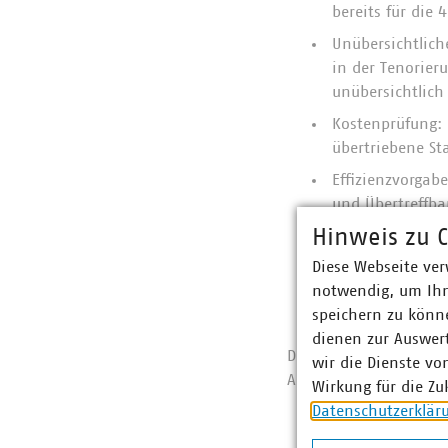
bereits für die 
Unübersichtlich
in der Tenorier
unübersichtlich
Kostenprüfung:
übertriebene St
Effizienzvorgab
und Übertreffbar
Hinweis zu C
Verlustenergie:
volatilen Koste
Diese Webseite ver
notwendig, um Ihn
Effizienzverglei
speichern zu könne
Gasnetztransfor
dienen zur Auswer
Die Positionen des VK
wir die Dienste vo
Ausgangsniveaus (Stro
Wirkung für die Zu
Datenschutzerklär
Transparenz und
StromNEF und Ga