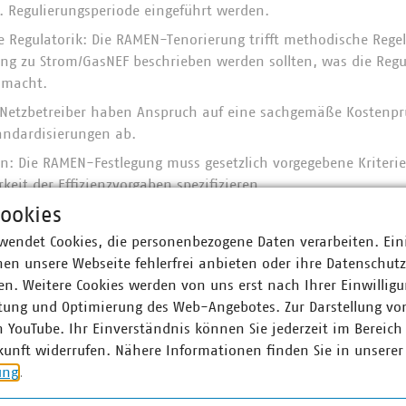
4. Regulierungsperiode eingeführt werden.
e Regulatorik: Die RAMEN-Tenorierung trifft methodische Regel
ung zu Strom/GasNEF beschrieben werden sollten, was die Regu
 macht.
 Netzbetreiber haben Anspruch auf eine sachgemäße Kostenp
andardisierungen ab.
en: Die RAMEN-Festlegung muss gesetzlich vorgegebene Kriterie
keit der Effizienzvorgaben spezifizieren.
ookies
 Die weitere Berücksichtigung der Aufwendungen für Verlusten
n ist zu begrüßen und zwingend auch in der Rahmenfestlegung
wendet Cookies, die personenbezogene Daten verarbeiten. Ein
en unsere Webseite fehlerfrei anbieten oder ihre Datenschut
ch Gas: Die Anwendung des Effizienzvergleichs im Gassektor ist
n. Weitere Cookies werden von uns erst nach Ihrer Einwilligu
mation als sehr kritisch zu betrachten.
tung und Optimierung des Web-Angebotes. Zur Darstellung vo
U zum Tenorentwurf der Festlegungen der Methodik zur Ermitt
n YouTube. Ihr Einverständnis können Sie jederzeit im Bereich
mNEF/GasNEF) in Kürze:
kunft widerrufen. Nähere Informationen finden Sie in unserer
ung
.
 Fehlerquellen: Die Regelungen zur Bestimmung des Ausgangs
sNEF erschweren die Transparenz und bergen Fehlerquellen fü