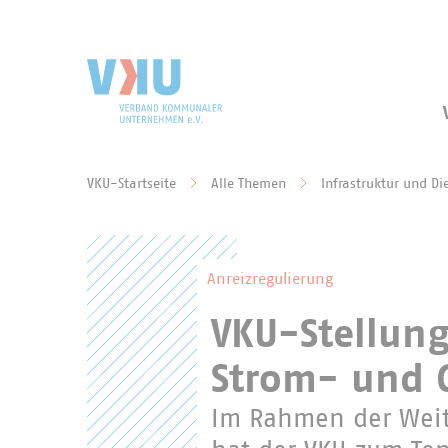
Zum Hauptinhalt springen
Zur Suche springen
VKU-Startseite
Alle Themen
Infrastruktur und Di
Sie befinden sich hier:
Anreizregulierung
VKU-Stellu
Strom- und 
Im Rahmen der Weit