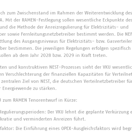
 sich zum Zwischenstand im Rahmen der Weiterentwicklung de
zA. Mit der RAMEN-Festlegung sollen wesentliche Eckpunkte de
nd die Methode der Anreizregulierung für Elektrizitäts- und
iber sowie Fernleitungsnetzbetreiber bestimmt werden. Die NE
tlung des Ausgangsniveaus für Elektrizitäts- bzw. Gasverteile
ber bestimmen. Die jeweiligen Regelungen erfolgen spezifisch 
ollen ab dem Jahr 2028 bzw. 2029 in Kraft treten.
nten und konstruktiven NEST-Prozesses sieht der VKU wesentlic
n Verschlechterung der finanziellen Kapazitäten für Verteilne
zentralen Ziel von NEST, die deutschen Verteilnetzbetreiber fü
r Energiewende zu stärken.
KU zum RAMEN Tenorentwurf in Kürze:
Regulierungsperioden: Der VKU lehnt die geplante Verkürzung 
kratie und verminderten Anreizen führt.
faktor: Die Einführung eines OPEX-Ausgleichsfaktors wird begr