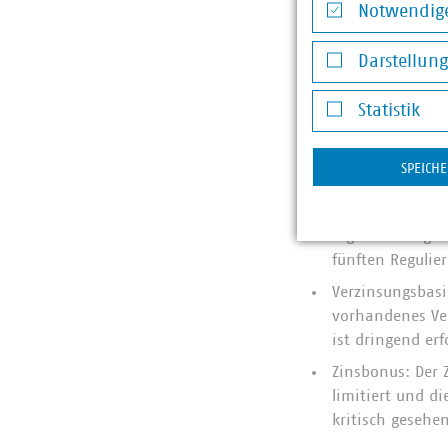
Notwendige
Anpassungen. Ei
Notwendige Co
Gleichgewicht z
Darstellun
Anreizregulieru
Darstellung v
abzuerkennen, w
Statistik
Vergleichbarkeit
Statistik
Zinsanteile für
SPEICH
widersprüchlich
durchlaufenden
Digitale Anlage
fünften Regulie
Verzinsungsbasi
vorhandenes Ver
ist dringend erf
Zinsbonus: Der 
limitiert und d
kritisch gesehen