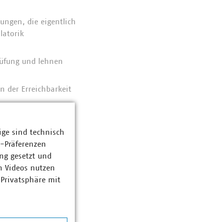
ungen, die eigentlich
latorik
rüfung und lehnen
n der Erreichbarkeit
ergie im Rahmen der
 festzulegen.
ige sind technisch
z-Präferenzen
 in Hinblick auf die
ng gesetzt und
n Videos nutzen
lung des
 Privatsphäre mit
niveaus in RAMEN,
r zukünftige