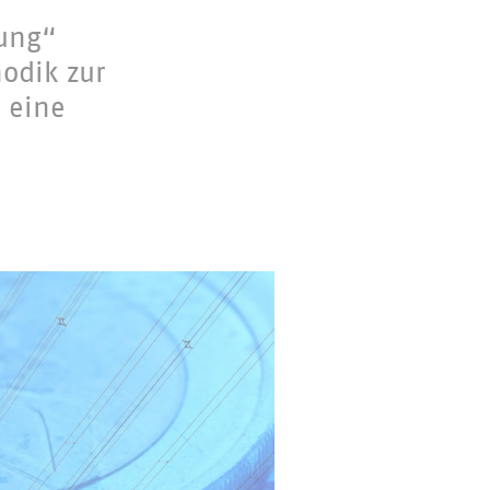
rung“
odik zur
 eine