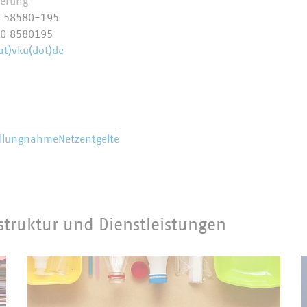
ierung
0 58580-195
70 8580195
at)vku(dot)de
ellungnahme
Netzentgelte
struktur und Dienstleistungen