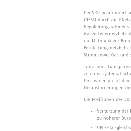
Der VKU positioniert
(NEST) durch die BNet
Regulierungsrahmens u
Gasverteilernetzbetre
die Methodik zur Ermit
Fernleitungsnetzbetrei
Strom sowie Gas und s
Trotz eines transpare
zu einer systematische
Dies widerspricht dem 
Herausforderungen de
Die Positionen des V
Verkürzung der 
zu höherer Büro
OPEX-Ausgleichs