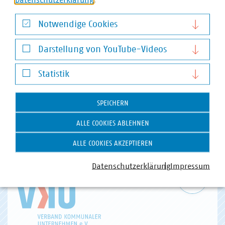
Notwendige Cookies
Notwendige Cookies
Darstellung von YouTube-Videos
Darstellung von YouTube-Videos
Statistik
VKU-Bereiche
Statistik
SPEICHERN
ALLE COOKIES ABLEHNEN
ALLE COOKIES AKZEPTIEREN
WASSER/ABWASSER
ENERGIEWIRTSCHAFT
ABFALLWIRTSCHAFT
RECHT
DIGITALISIERUNG/TK
Datenschutzerklärung
Impressum
Zum 