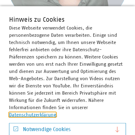
Hinweis zu Cookies
Diese Webseite verwendet Cookies, die
personenbezogene Daten verarbeiten. Einige sind
technisch notwendig, um Ihnen unsere Webseite
Ulrike Richter
fehlerfrei anbieten oder ihre Datenschutz-
Senior-Fachgebietsleiterin Digitales und stellv.
Präferenzen speichern zu können. Weitere Cookies
Bereichsleiterin
werden von uns erst nach Ihrer Einwilligung gesetzt
+49 30 58580-174
und dienen zur Auswertung und Optimierung des
+49 170 8580174
Web-Angebotes. Zur Darstellung von Videos nutzen
u.richter(at)vku(dot)de
wir die Dienste von YouTube. Ihr Einverständnis
können Sie jederzeit im Bereich Privatsphäre mit
Wirkung für die Zukunft widerrufen. Nähere
Schlagworte
Informationen finden Sie in unserer
Datenschutzerklärung
.
Best Practices Digitalisierung
Kommunaldigital
Digitalisierung
Notwendige Cookies