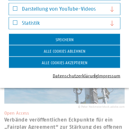
Notwendige Cookies
Darstellung von YouTube-Videos
Darstellung von YouTube-Videos
Statistik
Weitere Artikel zum Thema Digitalisierung
Statistik
SPEICHERN
ALLE COOKIES ABLEHNEN
ALLE COOKIES AKZEPTIEREN
Datenschutzerklärung
Impressum
©
Peter Heckmeier/stock.adobe.com
Open Access
Verbände veröffentlichen Eckpunkte für ein
„Fairplay Agreement“ zur Stärkung des offenen