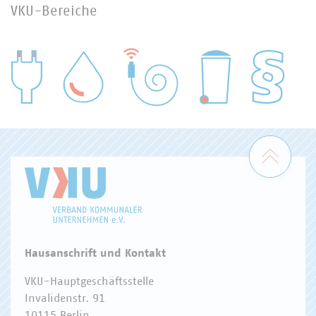
VKU-Bereiche
WASSER/ABWASSER
ENERGIEWIRTSCHAFT
ABFALLWIRTSCHAFT
RECHT
DIGITALISIERUNG/TK
Zum 
Hausanschrift und Kontakt
VKU-Hauptgeschäftsstelle
Invalidenstr. 91
10115 Berlin