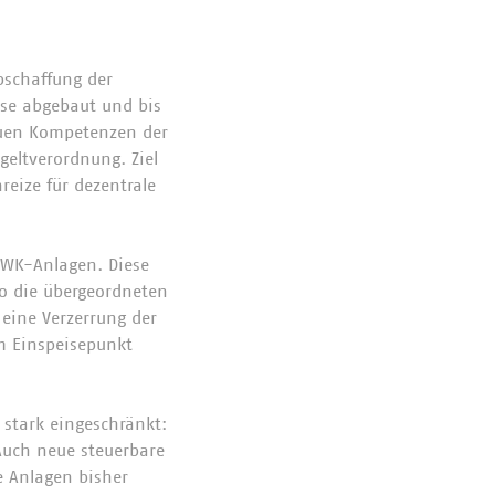
bschaffung der
ise abgebaut und bis
euen Kompetenzen der
geltverordnung. Ziel
reize für dezentrale
KWK-Anlagen. Diese
so die übergeordneten
 eine Verzerrung der
m Einspeisepunkt
stark eingeschränkt:
Auch neue steuerbare
e Anlagen bisher