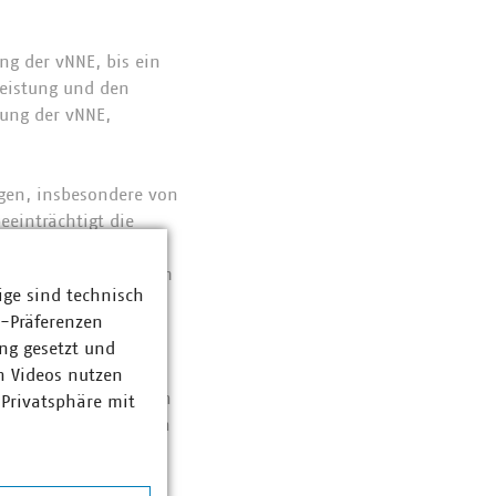
ng der vNNE, bis ein
Leistung und den
zung der vNNE,
agen, insbesondere von
eeinträchtigt die
ge der bestehenden
aktuellen Debatten um
ige sind technisch
zentgeltstruktur
z-Präferenzen
ng gesetzt und
raglich ist.
n Videos nutzen
gelten. Zudem müssten
 Privatsphäre mit
nsonsten würden sich
 neue Kraftwerke