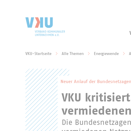
Zum Hauptinhalt springen
Zur Suche springen
VKU-Startseite
Alle Themen
Energiewende
A
Sie befinden sich hier:
Neuer Anlauf der Bundesnetzagen
VKU kritisier
vermiedenen
Die Bundesnetzagent