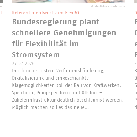
om
©
rdnzl/stock.adobe.com
t
Referentenentwurf zum FlexBG
G
Bundesregierung plant
schnellere Genehmigungen
für Flexibilität im
Stromsystem
27.07.2026
2
Durch neue Fristen, Verfahrensbündelung,
B
Digitalisierung und eingeschränkte
G
Klagemöglichkeiten soll der Bau von Kraftwerken,
G
Speichern, Pumpspeichern und Offshore-
u
Zulieferinfrastruktur deutlich beschleunigt werden.
P
Möglich machen soll es das neue…
d