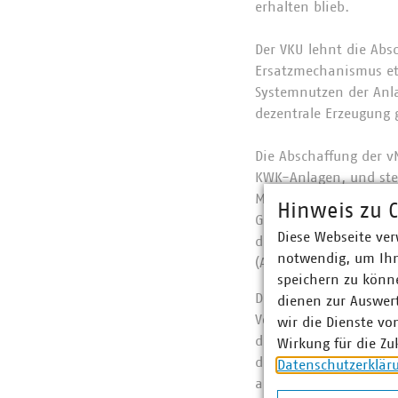
erhalten blieb.
Der VKU lehnt die Abs
Ersatzmechanismus eta
Systemnutzen der Anla
dezentrale Erzeugung 
Die Abschaffung der v
KWK-Anlagen, und stell
Maßnahme die Planung
Hinweis zu C
Gesetzgebung und unte
Diese Webseite ver
die Einführung eines 
notwendig, um Ihn
(AgNes) durch die BNe
speichern zu könne
Der VKU weist darauf h
dienen zur Auswer
Voraussichtlich führt
wir die Dienste vo
die Einnahmeausfälle
Wirkung für die Zu
die Einbußen negativ
Datenschutzerklär
auswirken.