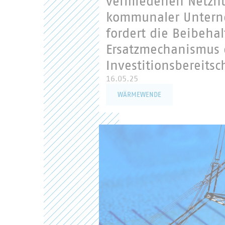
vermiedenen Netznu
kommunaler Unterne
fordert die Beibeha
Ersatzmechanismus e
Investitionsbereitsc
16.05.25
WÄRMEWENDE