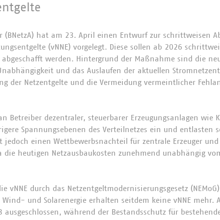
ntgelte
 (BNetzA) hat am 23. April einen Entwurf zur schrittweisen A
ngsentgelte (vNNE) vorgelegt. Diese sollen ab 2026 schrittwe
g abgeschafft werden. Hintergrund der Maßnahme sind die n
Unabhängigkeit und das Auslaufen der aktuellen Stromnetzent
ung der Netzentgelte und die Vermeidung vermeintlicher Fehlan
n Betreiber dezentraler, steuerbarer Erzeugungsanlagen wie 
rigere Spannungsebenen des Verteilnetzes ein und entlasten 
ht jedoch einen Wettbewerbsnachteil für zentrale Erzeuger und
 da die heutigen Netzausbaukosten zunehmend unabhängig vo
ie vNNE durch das Netzentgeltmodernisierungsgesetz (NEMoG) 
ie Wind- und Solarenergie erhalten seitdem keine vNNE mehr. 
3 ausgeschlossen, während der Bestandsschutz für bestehend