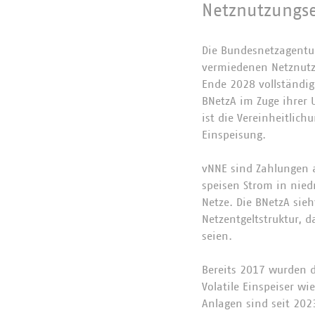
Netznutzungse
Die Bundesnetzagentur
vermiedenen Netznutzu
Ende 2028 vollständi
BNetzA im Zuge ihrer 
ist die Vereinheitlich
Einspeisung.
vNNE sind Zahlungen a
speisen Strom in nied
Netze. Die BNetzA sie
Netzentgeltstruktur,
seien.
Bereits 2017 wurden d
Volatile Einspeiser w
Anlagen sind seit 202