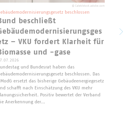
©
Calek/stock.adobe.com
ebäudemodernisierungsgesetz beschlossen
Bund beschließt
Komm
Gebäudemodernisierungsges
zur 
etz – VKU fordert Klarheit für
Emis
Biomasse und -gase
7.07.2026
Die Eur
undestag und Bundesrat haben das
zur Übe
ebäudemodernisierungsgesetz beschlossen. Das
Emissio
ModG ersetzt das bisherige Gebäudeenergiegesetz
die kom
nd schafft nach Einschätzung des VKU mehr
relevan
lanungssicherheit. Positiv bewertet der Verband
Siedlun
ie Anerkennung der…