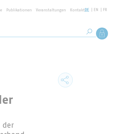
DE
EN
FR
se
Publikationen
Veranstaltungen
Kontakt
Suchbegriff
Als Mitglied anmel
Suche starten
der
 der