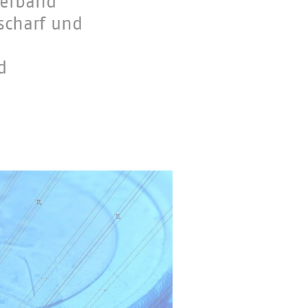
Verband
scharf und
d