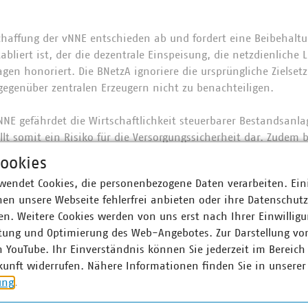
chaffung der vNNE entschieden ab und fordert eine Beibehaltu
bliert ist, der die dezentrale Einspeisung, die netzdienliche 
gen honoriert. Die BNetzA ignoriere die ursprüngliche Zielset
gegenüber zentralen Erzeugern nicht zu benachteiligen.
NNE gefährdet die Wirtschaftlichkeit steuerbarer Bestandsanl
t somit ein Risiko für die Versorgungssicherheit dar. Zudem b
s- und Investitionssicherheit, da viele Anlagen auf Grundla
ookies
r Einbeziehung der vNNE finanziert wurden. Angesichts der 
wendet Cookies, die personenbezogene Daten verarbeiten. Ein
Kapazitätsmarktes und der Neuaufstellung der allgemeinen Net
en unsere Webseite fehlerfrei anbieten oder ihre Datenschut
tzA kommt der Vorschlag zur Unzeit.
n. Weitere Cookies werden von uns erst nach Ihrer Einwilligu
in, dass die erwartete finanzielle Entlastung von Netznutzern f
tung und Optimierung des Web-Angebotes. Zur Darstellung vo
 der Wegfall netzdienlicher Einsätze sogar zu höheren Netzent
n YouTube. Ihr Einverständnis können Sie jederzeit im Bereich
 über eine Erhöhung der Energiepreise kompensiert werden. A
kunft widerrufen. Nähere Informationen finden Sie in unserer
 auf die Investitionsfähigkeit in Klimaschutzmaßnahmen und
ung
.