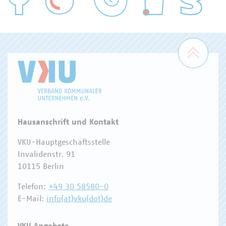
WASSER/ABWASSER
ENERGIEWIRTSCHAFT
ABFALLWIRTSCHAFT
RECHT
DIGITALISIERUNG/TK
Zum 
Hausanschrift und Kontakt
VKU-Hauptgeschäftsstelle
Invalidenstr. 91
10115 Berlin
Telefon:
+49 30 58580-0
E-Mail:
info(at)vku(dot)de
VKU Angebote