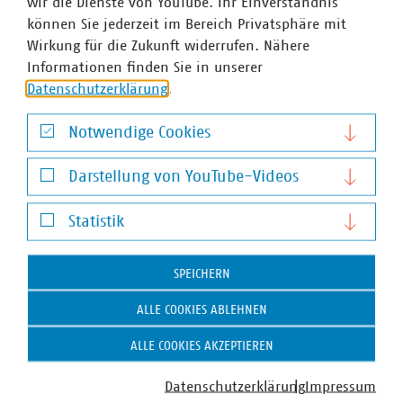
wir die Dienste von YouTube. Ihr Einverständnis
können Sie jederzeit im Bereich Privatsphäre mit
Wirkung für die Zukunft widerrufen. Nähere
Informationen finden Sie in unserer
Andreas Seifert
Datenschutzerklärung
.
Stellv. Abteilungsleiter Recht, Finanzen und Steuern
und Bereichsleiter Recht
Notwendige Cookies
+49 30 58580-132
Notwendige Cookies
seifert(at)vku(dot)de
Darstellung von YouTube-Videos
Darstellung von YouTube-Videos
Statistik
Schlagworte
Statistik
Verbraucherschutz
Fernabsatzverträge
SPEICHERN
ALLE COOKIES ABLEHNEN
ALLE COOKIES AKZEPTIEREN
Weitere Artikel zum Recht
Datenschutzerklärung
Impressum