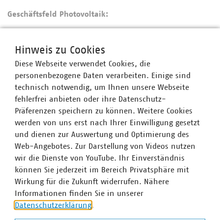
Geschäftsfeld Photovoltaik:
Marco Brödel, Projektleiter VKU Akademie
Hinweis zu Cookies
Tel.: +49 30 58580-431
Diese Webseite verwendet Cookies, die
E-Mail:
broedel(at)vku(dot)de
personenbezogene Daten verarbeiten. Einige sind
technisch notwendig, um Ihnen unsere Webseite
fehlerfrei anbieten oder ihre Datenschutz-
Präferenzen speichern zu können. Weitere Cookies
Ansprechpartner
werden von uns erst nach Ihrer Einwilligung gesetzt
und dienen zur Auswertung und Optimierung des
Web-Angebotes. Zur Darstellung von Videos nutzen
wir die Dienste von YouTube. Ihr Einverständnis
können Sie jederzeit im Bereich Privatsphäre mit
Wirkung für die Zukunft widerrufen. Nähere
Informationen finden Sie in unserer
Datenschutzerklärung
.