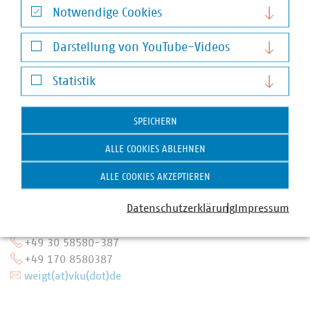
Notwendige Cookies
Notwendige Cookies
Darstellung von YouTube-Videos
Darstellung von YouTube-Videos
Statistik
Statistik
SPEICHERN
ALLE COOKIES ABLEHNEN
ALLE COOKIES AKZEPTIEREN
Dr. Jürgen Weigt
Datenschutzerklärung
Impressum
stellv. Bereichsleiter / Senior Fachgebietsleiter
Erneuerbare Energien
+49 30 58580-387
+49 170 8580387
weigt(at)vku(dot)de