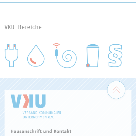
VKU-Bereiche
WASSER/ABWASSER
ENERGIEWIRTSCHAFT
ABFALLWIRTSCHAFT
RECHT
DIGITALISIERUNG/TK
Zum 
Hausanschrift und Kontakt