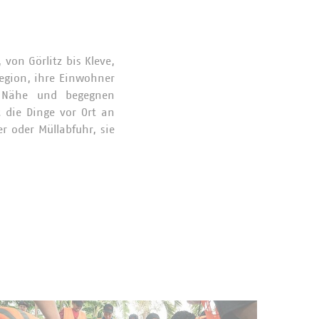
on Görlitz bis Kleve,
Region, ihre Einwohner
e Nähe und begegnen
die Dinge vor Ort an
er oder Müllabfuhr, sie
der Wirtschaft
ei steht nicht die
hhaltiger
rbeiten für das Wohl
en die Deutschen den