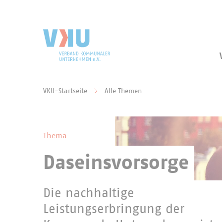
Zum Hauptinhalt springen
Zur Suche springen
VKU-Startseite
Alle Themen
Sie befinden sich hier:
Thema
Daseinsvorsorge
Die nachhaltige
Leistungserbringung der