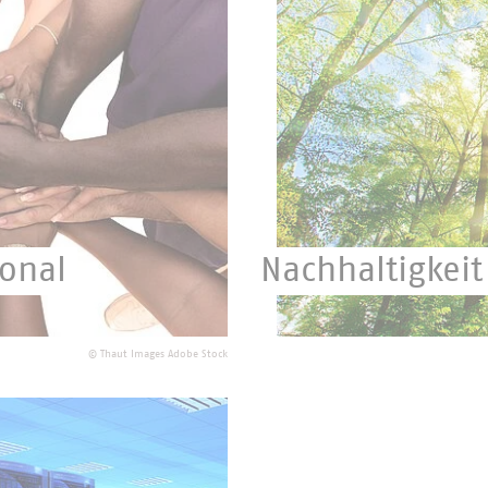
ional
Nachhaltigkei
Der Generation von Morg
©
Thaut Images Adobe Stock