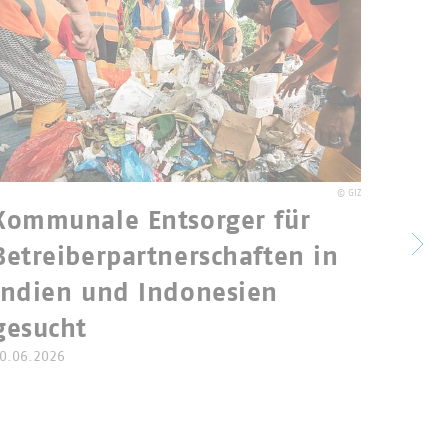
©
GIZ
Kommunale Entsorger für
Betreiberpartnerschaften in
Bund
Indien und Indonesien
und 
gesucht
Elek
0.06.2026