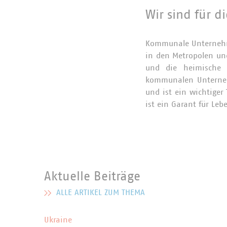
Wir sind für d
Kommunale Unternehme
in den Metropolen und
und die heimische 
kommunalen Unterneh
und ist ein wichtiger 
ist ein Garant für Leb
Die Aufgabe kommunale
dauerhafte Ver- und E
Aktuelle Beiträge
Maximierung der Entge
Dienstleistungen. Di
ALLE ARTIKEL ZUM THEMA
MEHR ZU AKTUELLE BEITRÄGE
ihrer Kunden: den übe
kommunalen Unterneh
Ukraine