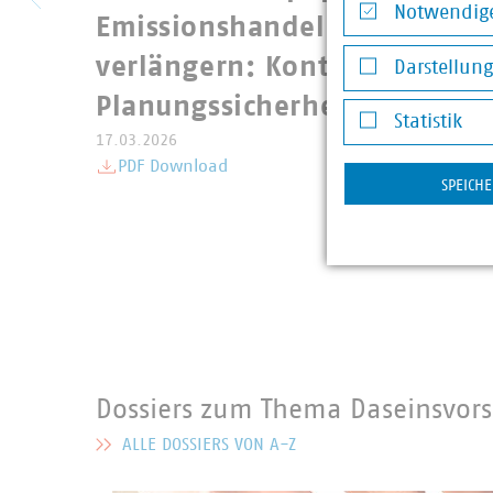
Notwendige
Emissionshandel 2027 - Korr
Notwendige Co
verlängern: Kontinuität, me
Darstellun
Darstellung v
Planungssicherheit und weni
Statistik
17.03.2026
Statistik
PDF Download
SPEICH
Dossiers zum Thema Daseinsvors
ALLE DOSSIERS VON A-Z
MEHR ZU DOSSIERS ZUM THEMA DASEINSVORSORGE