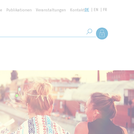
DE
EN
FR
se
Publikationen
Veranstaltungen
Kontakt
Suchbegriff
Als Mitglied anmel
Suche starten