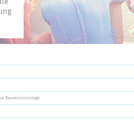
die
lung
a Daseinsvorsorge