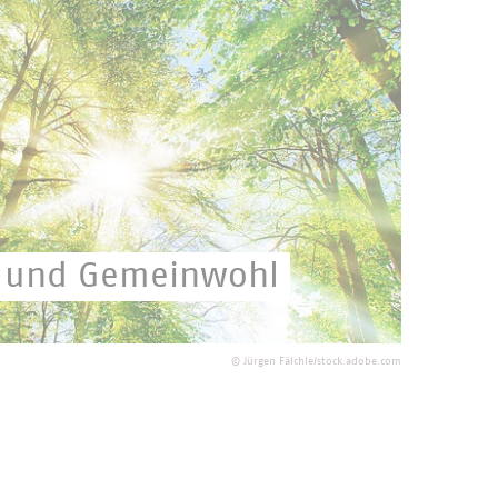
t und Gemeinwohl
en verpflichtet.
©
Jürgen Fälchle/stock.adobe.com