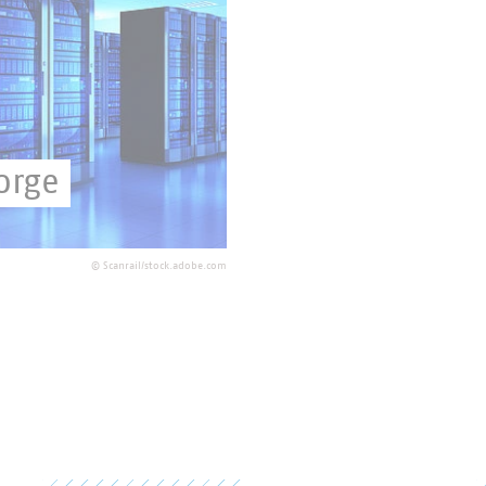
orge
©
Scanrail/stock.adobe.com