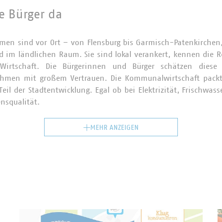
ie Bürger da
n sind vor Ort – von Flensburg bis Garmisch-Patenkirchen, v
 im ländlichen Raum. Sie sind lokal verankert, kennen die 
Wirtschaft. Die Bürgerinnen und Bürger schätzen dies
men mit großem Vertrauen. Die Kommunalwirtschaft packt 
Teil der Stadtentwicklung. Egal ob bei Elektrizität, Frischwass
ensqualität.
MEHR ANZEIGEN
r Unternehmen ist es, allen Bürgerinnen und Bürgern sowie 
ntsorgungssicherheit bei bestmöglichem Service zu bieten. Dab
lte im Vordergrund, sondern das Angebot effizienter und nac
e kommunalen Unternehmen stellen sich dem Wettbewerb und a
r 80 Millionen Einwohnern unseres Landes. Zu Recht vertrau
men ihre Daseinsvorsorge an.