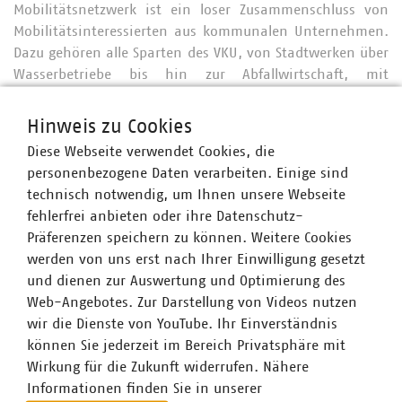
Mobilitätsnetzwerk ist ein loser Zusammenschluss von
Mobilitätsinteressierten aus kommunalen Unternehmen.
Dazu gehören alle Sparten des VKU, von Stadtwerken über
Wasserbetriebe bis hin zur Abfallwirtschaft, mit
Unternehmen aus der ganzen Bundesrepublik. Das
Netzwerk trifft sich mehrmals jährlich zu Online-Treffen,
Hinweis zu Cookies
bei denen jeweils aktuelle Mobilitätsthemen durch
Diese Webseite verwendet Cookies, die
Referierende vorgestellt, um Best-Practice-Beispiele
personenbezogene Daten verarbeiten. Einige sind
unserer Mitgliedsunternehmen ergänzt und dann durch
technisch notwendig, um Ihnen unsere Webseite
die Teilnehmenden diskutiert werden.
fehlerfrei anbieten oder ihre Datenschutz-
Präferenzen speichern zu können. Weitere Cookies
werden von uns erst nach Ihrer Einwilligung gesetzt
Ansprechpartner
und dienen zur Auswertung und Optimierung des
Web-Angebotes. Zur Darstellung von Videos nutzen
wir die Dienste von YouTube. Ihr Einverständnis
können Sie jederzeit im Bereich Privatsphäre mit
Wirkung für die Zukunft widerrufen. Nähere
Informationen finden Sie in unserer