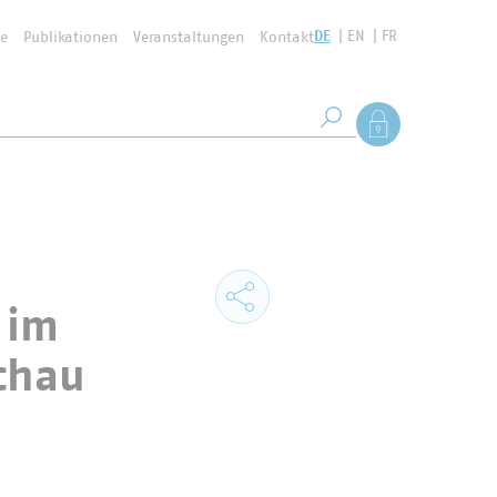
DE
EN
FR
se
Publikationen
Veranstaltungen
Kontakt
Suchbegriff
Als Mitglied anmel
Suche starten
 im
chau