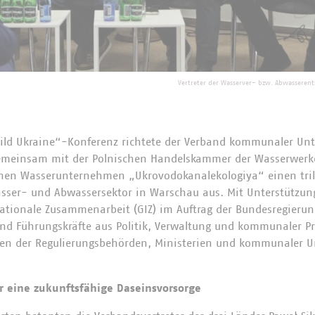
Vertreter der Wasserver- bzw. Abwasserent
ld Ukraine“-Konferenz richtete der Verband kommunaler Un
emeinsam mit der Polnischen Handelskammer der Wasserwerk
chen Wasserunternehmen „Ukrovodokanalekologiya“ einen tri
asser- und Abwassersektor in Warschau aus. Mit Unterstützun
rnationale Zusammenarbeit (GIZ) im Auftrag der Bundesregierun
und Führungskräfte aus Politik, Verwaltung und kommunaler 
nnen der Regulierungsbehörden, Ministerien und kommunaler 
für eine zukunftsfähige Daseinsvorsorge