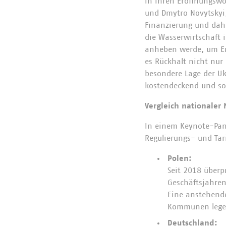
In ihren Eröffnungswo
und Dmytro Novytskyi,
Finanzierung und dah
die Wasserwirtschaft
anheben werde, um Er
es Rückhalt nicht nur 
besondere Lage der Uk
kostendeckend und sozi
Vergleich nationaler
In einem Keynote-Pane
Regulierungs- und Tar
Polen:
Seit 2018 überp
Geschäftsjahren
Eine anstehende
Kommunen lege
Deutschland: