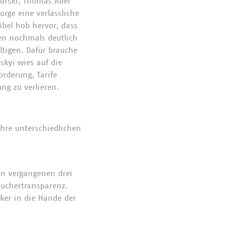
korski, Thomas Abel
rge eine verlässliche
bel hob hervor, dass
en nochmals deutlich
tigen. Dafür brauche
skyi wies auf die
rderung, Tarife
ng zu verlieren.
ihre unterschiedlichen
den vergangenen drei
rauchertransparenz.
ker in die Hände der