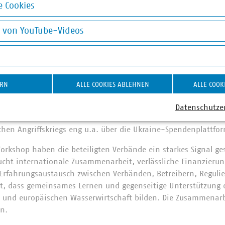
riebe Köln und der Stadtentwässerung Dresden zeigten, dass
 Cookies
 Anpassungen der Tarife zu größerem Vertrauen führen.
okies
eiteten in Gruppen zu den Themen Tarifkalkulation, soziale Ve
g von YouTube-Videos
skutiert wurde unter anderem, wie durch klare Kommunikation
on YouTube-Videos
ntinuierliche Aufklärung das Vertrauen der Bevölkerung gest
artnerschaften
ERN
ALLE COOKIES ABLEHNEN
ALLE COOK
schen dem VKU und dem polnischen Wasserverband IGWP geht
 dem Jahr 2023 zurück. Der Workshop in Warschau war die er
Datenschutze
tät im Rahmen dieser Partnerschaft. Mit dem ukrainischen Ver
schen Angriffskriegs eng u.a. über die Ukraine-Spendenplatt
Workshop haben die beteiligten Verbände ein starkes Signal ge
cht internationale Zusammenarbeit, verlässliche Finanzierun
 Erfahrungsaustausch zwischen Verbänden, Betreibern, Regul
gt, dass gemeinsames Lernen und gegenseitige Unterstützung d
n und europäischen Wasserwirtschaft bilden. Die Zusammenar
en.