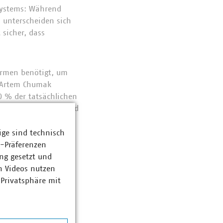
 Systems: Während
 unterscheiden sich
 sicher, dass
formen benötigt, um
. Artem Chumak
0 % der tatsächlichen
ere Datengrundlage und
tärken.
ige sind technisch
in: Während die
z-Präferenzen
der Mitgliedstaaten.
ng gesetzt und
nd Verbraucherschutz.
n Videos nutzen
 Privatsphäre mit
sungsansätze