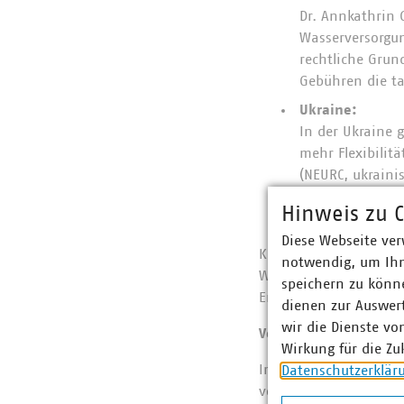
Dr. Annkathrin 
Wasserversorgu
rechtliche Grun
Gebühren die ta
Ukraine:
In der Ukraine g
mehr Flexibili
(NEURC, ukraini
Kosten durch Ta
Hinweis zu C
Benchmarking-Ve
Diese Webseite ver
Klara Ramm (EurEau, I
notwendig, um Ihn
Wasserqualität EU-weit
speichern zu könne
Entscheidend sei die 
dienen zur Auswer
wir die Dienste vo
Vertrauen, Transparen
Wirkung für die Zu
In der anschließende
Datenschutzerklär
vorgestellt. Piotr Zię