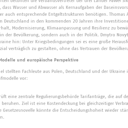
rten betonten die Verbandsvertreter der drei Länder Paweł Si
 dass Wasser und Abwasser als Kernaufgaben der Daseinsvorso
er auch entsprechende Entgeltstrukturen benötigen. Thomas A
 in Deutschland in den kommenden 20 Jahren ihre Investition
halt, Modernisierung, Klimaanpassung und Resilienz zu bewäl
in der Bevölkerung, sondern auch in der Politik. Dmytro Novyt
raine hin: Unter Kriegsbedingungen sei es eine große Herausfo
al verträglich zu gestalten, ohne das Vertrauen der Bevölkeru
 Modelle und europäische Perspektive
l stellten Fachleute aus Polen, Deutschland und der Ukraine 
ifmodelle vor:
rüft eine zentrale Regulierungsbehörde Tarifanträge, die auf 
 beruhen. Ziel ist eine Kostendeckung bei gleichzeitiger Verb
 Gesetzesnovelle könnte die Entscheidungshoheit wieder stär
n.