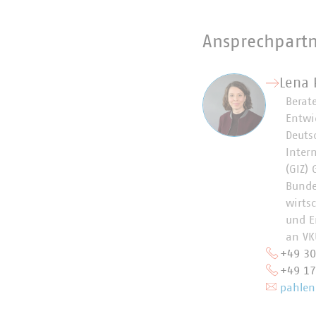
Ansprechpart
Lena 
Berat
Entwi
Deuts
Inter
(GIZ)
Bunde
wirts
und E
an VK
+49 3
+49 17
pahlen