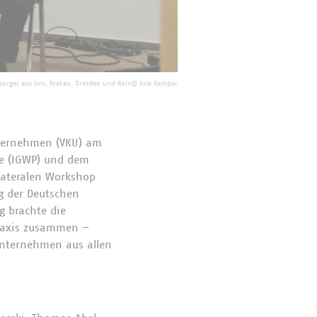
sorger aus Lviv, Krakau, Dresden und Köln
©
Jule Kemper
ternehmen (VKU) am
e (IGWP) und dem
lateralen Workshop
g der Deutschen
g brachte die
Praxis zusammen –
Unternehmen aus allen