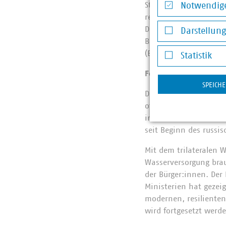
Stadtentwässerungsbet
Notwendige
regelmäßige, moderate
Notwendige Co
Die Teilnehmenden arb
Darstellun
Bürgerbeteiligung. Di
Darstellung v
(Benchmarking) und ko
Statistik
Statistik
Fortsetzung starker P
SPEICH
Die Kooperation zwi
of Understanding aus
internationale Aktivi
seit Beginn des russi
Mit dem trilateralen 
Wasserversorgung brau
der Bürger:innen. Der
Ministerien hat gezei
modernen, resiliente
wird fortgesetzt werd