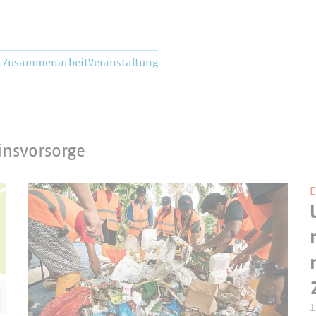
e Zusammenarbeit
Veranstaltung
insvorsorge
E
1