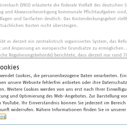
Griesbach (VKU) erläuterte die föderale Vielfalt des deutschen
ng und Abwasserbeseitigung kommunale Pflichtaufgaben sind,
dlagen und Tarifarten deutlich. Das Kostendeckungsgebot stellt
tsächlichen Kosten nicht übersteigen.
ibt es derzeit ein zentralistisch organisiertes System, das Re
tät und Anpassung an europäische Grundsätze zu ermöglichen
sche Regulierungsbehörde) berichtete, dass derzeit nur rund 7
rife gedeckt werden. Eine schrittweise Anpassung, eine bess
ookies
rfahren sollen helfen, Wirtschaftlichkeit und Akzeptanz zu s
wendet Cookies, die personenbezogene Daten verarbeiten. Ein
GWP) ordnete die Diskussion in die europäische Perspektive e
en unsere Webseite fehlerfrei anbieten oder ihre Datenschut
 geregelt sei, liege die Preisgestaltung in der Verantwortung 
n. Weitere Cookies werden von uns erst nach Ihrer Einwilligu
Balance zwischen Investitionsbedarf, sozialer Gerechtigkeit u
tung und Optimierung des Web-Angebotes. Zur Darstellung vo
n YouTube. Ihr Einverständnis können Sie jederzeit im Bereich
z und Beteiligung als Erfolgsfaktoren
kunft widerrufen. Nähere Informationen finden Sie in unserer
n Panel- und Workshop-Phase wurden Praxisbeispiele und Lö
ung
.
tara (Vorsitzender der Krakauer Wasserwerke) und Vertreter der