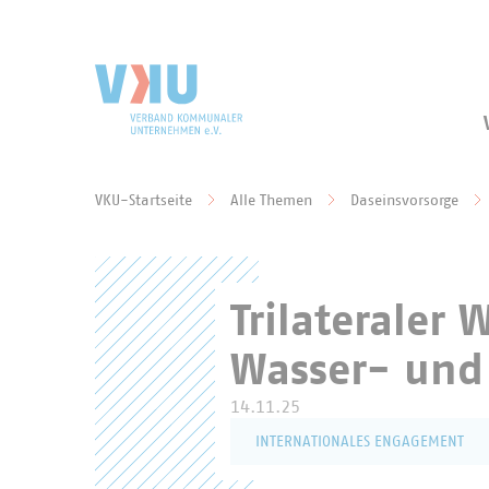
Zum Hauptinhalt springen
Zur Suche springen
VKU-Startseite
Alle Themen
Daseinsvorsorge
Sie befinden sich hier:
Trilateraler
Wasser- und
14.11.25
INTERNATIONALES ENGAGEMENT