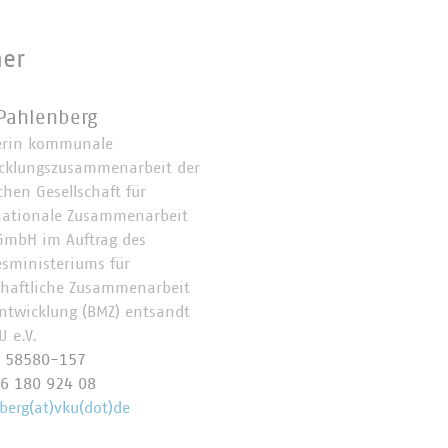
ner
Pahlenberg
erin kommunale
cklungszusammenarbeit der
chen Gesellschaft für
nationale Zusammenarbeit
 GmbH im Auftrag des
sministeriums für
chaftliche Zusammenarbeit
ntwicklung (BMZ) entsandt
U e.V.
0 58580-157
6 180 924 08
berg(at)vku(dot)de