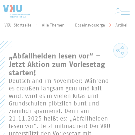
Zum Hauptinhalt springen
VKU-Startseite
Alle Themen
Daseinsvorsorge
Artikel
Sie befinden sich hier:
„Abfallhelden lesen vor“ –
Jetzt Aktion zum Vorlesetag
starten!
Deutschland im November: Während
es draußen langsam grau und kalt
wird, wird es in vielen Kitas und
Grundschulen plötzlich bunt und
ziemlich spannend. Denn am
21.11.2025 heißt es: „Abfallhelden
lesen vor“. Jetzt mitmachen! Der VKU
unterstützt den Vorlesetag mit