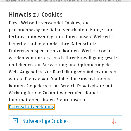
Praktikant Marvin Wildhage kehrt als Müllwerker zurück
in seine alte Grundschule – natürlich mit Kamera. Und
Hinweis zu Cookies
VKU-Hauptgeschäftsführer Ingbert Liebing schlüpft
ebenfalls in die Rolle des Lesebotschafters – ganz ohne
Diese Webseite verwendet Cookies, die
Müllauto, aber mit genauso viel Herz.
personenbezogene Daten verarbeiten. Einige sind
technisch notwendig, um Ihnen unsere Webseite
fehlerfrei anbieten oder ihre Datenschutz-
Präferenzen speichern zu können. Weitere Cookies
werden von uns erst nach Ihrer Einwilligung gesetzt
und dienen zur Auswertung und Optimierung des
Web-Angebotes. Zur Darstellung von Videos nutzen
wir die Dienste von YouTube. Ihr Einverständnis
können Sie jederzeit im Bereich Privatsphäre mit
Wirkung für die Zukunft widerrufen. Nähere
Informationen finden Sie in unserer
Datenschutzerklärung
.
Notwendige Cookies
Notwendige Cookies