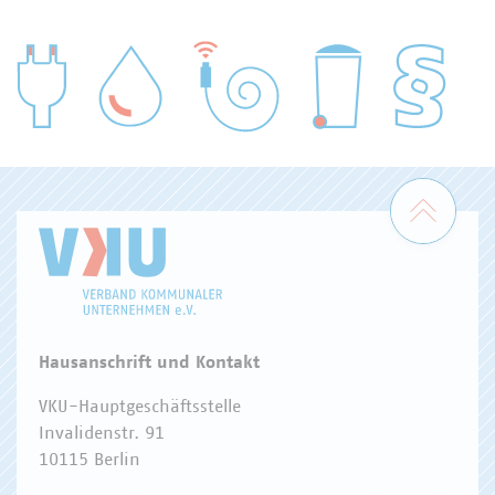
WASSER/ABWASSER
ENERGIEWIRTSCHAFT
ABFALLWIRTSCHAFT
RECHT
DIGITALISIERUNG/TK
Zum 
Hausanschrift und Kontakt
VKU-Hauptgeschäftsstelle
Invalidenstr. 91
10115 Berlin