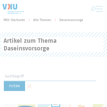
Zum Hauptinhalt springen
VKU-Startseite
Alle Themen
Daseinsvorsorge
Sie befinden sich hier:
Artikel zum Thema
Daseinsvorsorge
Suchbegriff
Formular zurücksetzen
FILTERN