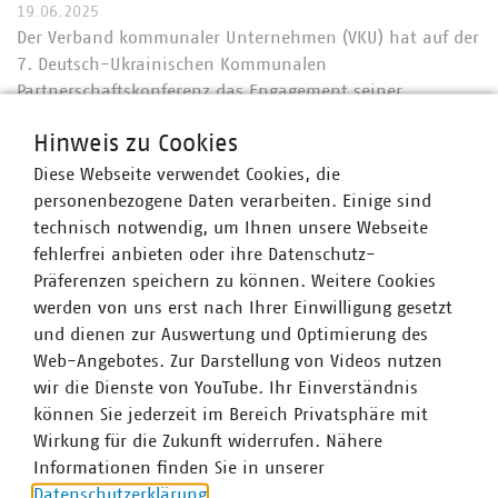
19.06.2025
Der Verband kommunaler Unternehmen (VKU) hat auf der
7. Deutsch-Ukrainischen Kommunalen
Partnerschaftskonferenz das Engagement seiner
Mitgliedsunternehmen unterstrichen. Die Konferenz fand
Hinweis zu Cookies
vom 16. bis 18. Juni in Münster statt. Rund 650
kommunale…
Diese Webseite verwendet Cookies, die
personenbezogene Daten verarbeiten. Einige sind
technisch notwendig, um Ihnen unsere Webseite
fehlerfrei anbieten oder ihre Datenschutz-
Präferenzen speichern zu können. Weitere Cookies
werden von uns erst nach Ihrer Einwilligung gesetzt
und dienen zur Auswertung und Optimierung des
Web-Angebotes. Zur Darstellung von Videos nutzen
wir die Dienste von YouTube. Ihr Einverständnis
können Sie jederzeit im Bereich Privatsphäre mit
Wirkung für die Zukunft widerrufen. Nähere
Informationen finden Sie in unserer
Datenschutzerklärung
.