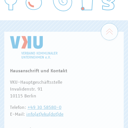
WASSER/ABWASSER
ENERGIEWIRTSCHAFT
ABFALLWIRTSCHAFT
RECHT
DIGITALISIERUNG/TK
Zum 
Hausanschrift und Kontakt
VKU-Hauptgeschäftsstelle
Invalidenstr. 91
10115 Berlin
Telefon:
+49 30 58580-0
E-Mail:
info(at)vku(dot)de