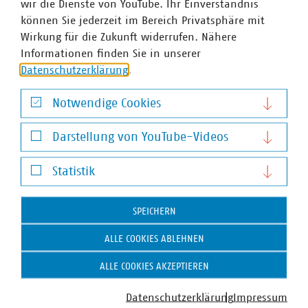
wir die Dienste von YouTube. Ihr Einverständnis
können Sie jederzeit im Bereich Privatsphäre mit
Wirkung für die Zukunft widerrufen. Nähere
Informationen finden Sie in unserer
Silvia Gietkowski
Datenschutzerklärung
.
Fachgebietsleiterin Nachhaltige Mobilität
+49 30 58580-263
Notwendige Cookies
gietkowski(at)vku(dot)de
Notwendige Cookies
Darstellung von YouTube-Videos
Darstellung von YouTube-Videos
Schlagworte
Statistik
Statistik
Novellierung
Mobilität
Elektromobilität
SPEICHERN
ALLE COOKIES ABLEHNEN
ALLE COOKIES AKZEPTIEREN
Weitere Artikel zum Thema Infrastruktur und
Dienstleistungen
Datenschutzerklärung
Impressum