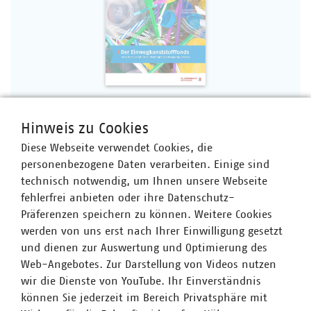
Hinweis zu Cookies
Bestellen Sie Ihr Druckexemplar der Information 112 zum
Diese Webseite verwendet Cookies, die
Preis von 29,00 Euro (für Mitglieder des VKU) bzw. 59,00
personenbezogene Daten verarbeiten. Einige sind
Euro (für Nichtmitglieder) zzgl. MwSt. und Versandkosten
technisch notwendig, um Ihnen unsere Webseite
über den VKU Verlag (
www.vku-verlag.de
)
fehlerfrei anbieten oder ihre Datenschutz-
Präferenzen speichern zu können. Weitere Cookies
werden von uns erst nach Ihrer Einwilligung gesetzt
Information 112
und dienen zur Auswertung und Optimierung des
Der Einwegkunststofffonds - eine
Web-Angebotes. Zur Darstellung von Videos nutzen
Handlungshilfe für kommunale
wir die Dienste von YouTube. Ihr Einverständnis
Entsorgungsbetriebe
können Sie jederzeit im Bereich Privatsphäre mit