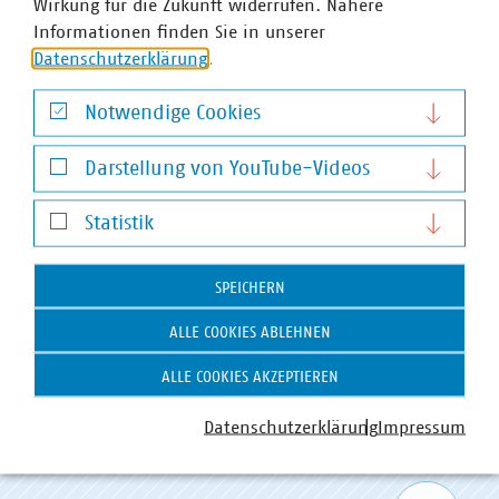
Wirkung für die Zukunft widerrufen. Nähere
Informationen finden Sie in unserer
Datenschutzerklärung
.
Notwendige Cookies
Notwendige Cookies
Darstellung von YouTube-Videos
Darstellung von YouTube-Videos
Statistik
Statistik
VKU-Bereiche
SPEICHERN
ALLE COOKIES ABLEHNEN
ALLE COOKIES AKZEPTIEREN
Datenschutzerklärung
Impressum
WASSER/ABWASSER
ENERGIEWIRTSCHAFT
ABFALLWIRTSCHAFT
RECHT
DIGITALISIERUNG/TK
Zum 