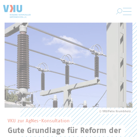
Zum Hauptinhalt springen
VKU-Startseite
Hervorgehobene Inhalte des VKU
©
VKU/Felix Krumbholz
VKU zur AgNes-Konsultation
Gute Grundlage für Reform der 