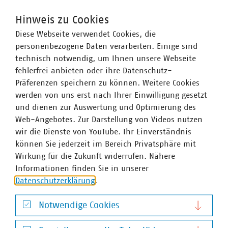
Energiewende
Hinweis zu Cookies
Stadtwerke in Deutschland setzen die
Diese Webseite verwendet Cookies, die
Energiewende vor Ort um. Sie sind die
©
Stockr/stock.adobe.com
personenbezogene Daten verarbeiten. Einige sind
wichtigsten Akteure für deren Gelingen.
technisch notwendig, um Ihnen unsere Webseite
fehlerfrei anbieten oder ihre Datenschutz-
Präferenzen speichern zu können. Weitere Cookies
werden von uns erst nach Ihrer Einwilligung gesetzt
und dienen zur Auswertung und Optimierung des
Web-Angebotes. Zur Darstellung von Videos nutzen
wir die Dienste von YouTube. Ihr Einverständnis
können Sie jederzeit im Bereich Privatsphäre mit
Europa
Wirkung für die Zukunft widerrufen. Nähere
Informationen finden Sie in unserer
Eine starke kommunale Selbstverwaltung mit
Datenschutzerklärung
.
starken kommunalen Unternehmen setzen eine
©
moonrun/stock.adobe.com
europäische Gesetzgebung erfolgreich um.
Notwendige Cookies
Notwendige Cookies