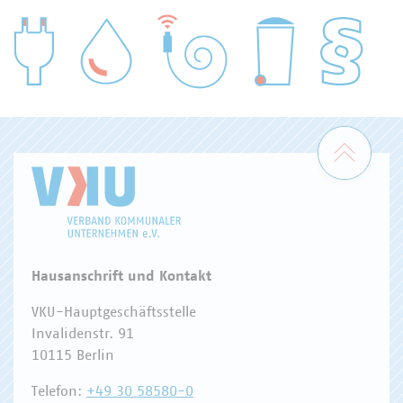
WASSER/ABWASSER
ENERGIEWIRTSCHAFT
ABFALLWIRTSCHAFT
RECHT
DIGITALISIERUNG/TK
Zum 
Hausanschrift und Kontakt
VKU-Hauptgeschäftsstelle
Invalidenstr. 91
10115 Berlin
Telefon:
+49 30 58580-0