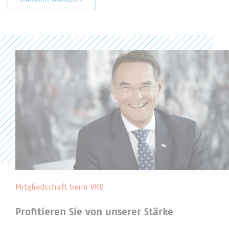
Baden-Württemberg
Bayern
Berlin/Brandenburg
Hessen
Niedersachsen/Bremen
Nord
Nordrhein-Westfalen
Rheinland-Pfalz
Saarland
Sachsen
Sachsen-Anhalt
Thüringen
Landesgruppen in der Abfallwirtschaft
Mitgliedschaft beim VKU
Profitieren Sie von unserer Stärke