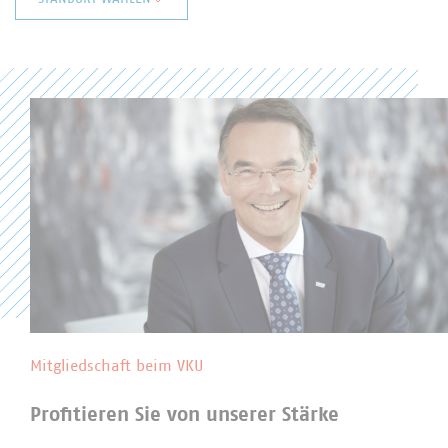
Baden-Württemberg
Bayern
Berlin/Brandenburg
Hessen
Niedersachsen/Bremen
Nord
Nordrhein-Westfalen
Rheinland-Pfalz
Saarland
Sachsen
Sachsen-Anhalt
Thüringen
Landesgruppen in der Abfallwirtschaft
Mitgliedschaft beim VKU
Profitieren Sie von unserer Stärke