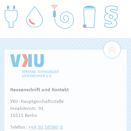
WASSER/ABWASSER
ENERGIEWIRTSCHAFT
ABFALLWIRTSCHAFT
RECHT
DIGITALISIERUNG/TK
Zum 
Hausanschrift und Kontakt
VKU-Hauptgeschäftsstelle
Invalidenstr. 91
10115 Berlin
Telefon:
+49 30 58580-0