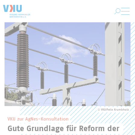
Zum Hauptinhalt springen
VKU-Startseite
Hervorgehobene Inhalte des VKU
©
VKU/Felix Krumbholz
VKU zur AgNes-Konsultation
Gute Grundlage für Reform der 