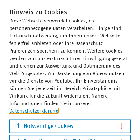
Energiewende
Hinweis zu Cookies
Stadtwerke in Deutschland setzen die
Diese Webseite verwendet Cookies, die
Energiewende vor Ort um. Sie sind die
©
Stockr/stock.adobe.com
personenbezogene Daten verarbeiten. Einige sind
wichtigsten Akteure für deren Gelingen.
technisch notwendig, um Ihnen unsere Webseite
fehlerfrei anbieten oder ihre Datenschutz-
Präferenzen speichern zu können. Weitere Cookies
werden von uns erst nach Ihrer Einwilligung gesetzt
und dienen zur Auswertung und Optimierung des
Web-Angebotes. Zur Darstellung von Videos nutzen
wir die Dienste von YouTube. Ihr Einverständnis
können Sie jederzeit im Bereich Privatsphäre mit
Europa
Wirkung für die Zukunft widerrufen. Nähere
Informationen finden Sie in unserer
Eine starke kommunale Selbstverwaltung mit
Datenschutzerklärung
.
starken kommunalen Unternehmen setzen eine
©
moonrun/stock.adobe.com
europäische Gesetzgebung erfolgreich um.
Notwendige Cookies
Notwendige Cookies