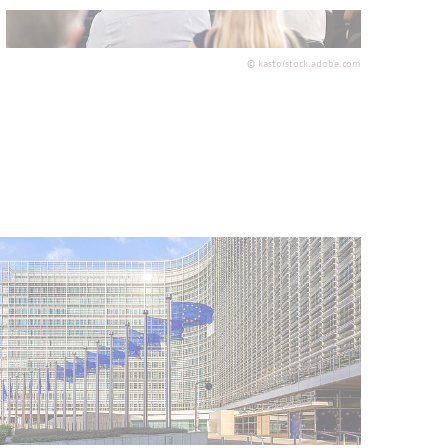
©
kasto/stock.adobe.com