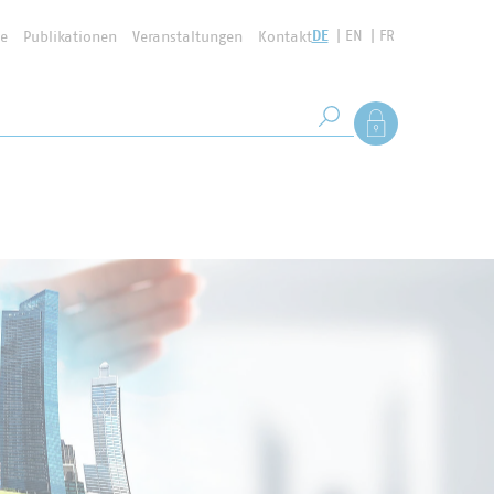
DE
EN
FR
se
Publikationen
Veranstaltungen
Kontakt
Suchbegriff
Als Mitglied anmel
Suche starten