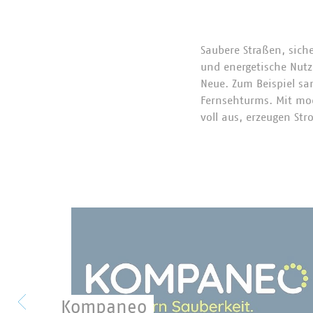
Saubere Straßen, sich
und energetische Nutz
Neue. Zum Beispiel sa
Fernsehturms. Mit mo
voll aus, erzeugen S
Bereits im Jahr 1912
Verband kommunaler U
VKS“. Heute garantier
Prozent die höchste 
mit ihren Bauhöfen st
Verkehrssicherungspfli
Kompaneo