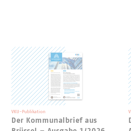
VKU-Publikation
V
Der Kommunalbrief aus
Brüssel – Ausgabe 1/2026