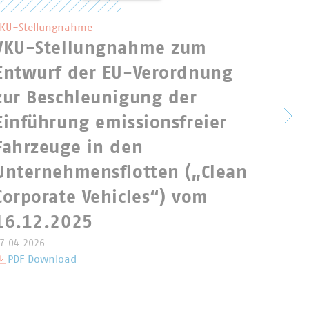
KU-Stellungnahme
VKU-Stellungnahme zum
Posi
Entwurf der EU-Verordnung
Asso
zur Beschleunigung der
Auth
Einführung emissionsfreier
the 
Fahrzeuge in den
Loca
Unternehmensflotten („Clean
upco
Corporate Vehicles“) vom
Euro
16.12.2025
law
7.04.2026
PDF Download
16.03.2