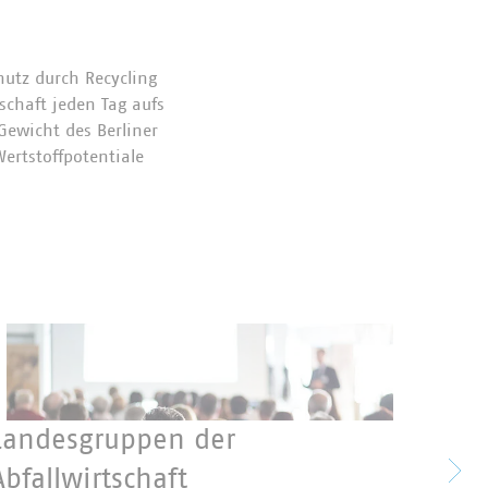
hutz durch Recycling
schaft jeden Tag aufs
Gewicht des Berliner
rtstoffpotentiale
, der 2003 mit dem
und Stadtsauberkeit
ss Deutschland mit 66
n Winterdienst und
h geräumt und die
Landesgruppen der
Abfallwirtschaft