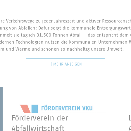
ere Verkehrswege zu jeder Jahreszeit und aktiver Ressourcensc
ung von Abfällen: Dafür sorgt die kommunale Entsorgungswirt
mmelt sie täglich 31.500 Tonnen Abfall – das entspricht dem 
dernen Technologien nutzen die kommunalen Unternehmen We
trom und Wärme und schonen so nachhaltig unsere Umwelt.
MEHR ANZEIGEN
 wurde der Verband der kommunalen Städtereiniger gegründet
nternehmen verschmolz – zur VKU-Sparte „Abfallwirtschaft 
en rund 65.000 Beschäftigte in 431 Mitgliedsunternehmen, da
Recyclingquote in der Europäischen Union hat. Im kommunale
ellen sie außerdem sicher, dass Straßen und Gehwege zeitna
chten zuverlässig erfüllt werden.
Förderverein der
Abfallwirtschaft