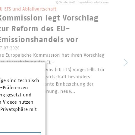
©
VanderWolf Images/stock.adobe.com
U ETS und Abfallwirtschaft
Kommission legt Vorschlag
Aggr
zur Reform des EU-
Über
Emissionshandels vor
den 
7.07.2026
ie Europäische Kommission hat ihren Vorschlag
ur Überarbeitung des EU-
Die Auk
missionshandelssystems (EU ETS) vorgestellt. Für
struktu
ie kommunale Abfallwirtschaft besonders
Auktion
ige sind technisch
elevant sind die geplante Einbeziehung der
Festpre
z-Präferenzen
iedlungsabfallverbrennung, neue…
Übersch
ng gesetzt und
aggress
n Videos nutzen
 Privatsphäre mit