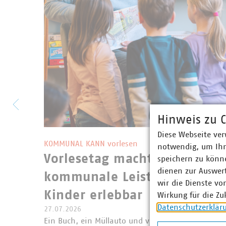
Hinweis zu C
©
VKU/Jonathan Hefn
Diese Webseite ver
KOMMUNAL KANN vorlesen
notwendig, um Ihn
Vorlesetag macht
speichern zu könne
dienen zur Auswer
kommunale Leistungen für
wir die Dienste vo
Kinder erlebbar
Wirkung für die Zu
Datenschutzerklär
27.07.2026
Ein Buch, ein Müllauto und viele neugierige