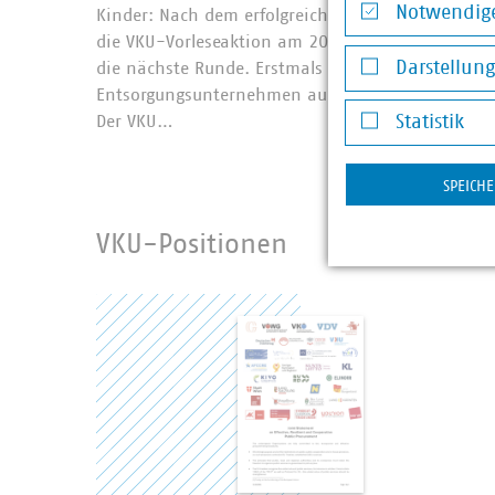
Notwendige
Kinder: Nach dem erfolgreichen Auftakt 2025 geh
die VKU-Vorleseaktion am 20. November 2026 in
Notwendige Co
Darstellun
die nächste Runde. Erstmals beteiligen sich nebe
Entsorgungsunternehmen auch Wasserbetriebe.
Darstellung v
Der VKU…
Statistik
Statistik
SPEICH
VKU-Positionen