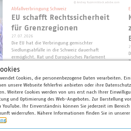
©
Andrey Kuzmin/stock.adobe.com
Abfallverbringung Schweiz
E
EU schafft Rechtssicherheit
für Grenzregionen
27.07.2026
Die EU hat die Verbringung gemischter
2
Siedlungsabfälle in die Schweiz dauerhaft
D
ermöglicht. Rat und Europäisches Parlament
z
bestätigten im Eilverfahren den entsprechenden
E
ookies
Vorschlag der EU-Kommission. Damit bleibt die
d
er
wendet Cookies, die personenbezogene Daten verarbeiten. Ein
bewährte Praxis für Grenzregionen…
r
en unsere Webseite fehlerfrei anbieten oder ihre Datenschut
S
n. Weitere Cookies werden von uns erst nach Ihrer Einwilligu
tung und Optimierung des Web-Angebotes. Zur Darstellung vo
n YouTube. Ihr Einverständnis können Sie jederzeit im Bereich
kunft widerrufen. Nähere Informationen finden Sie in unserer
ung
.