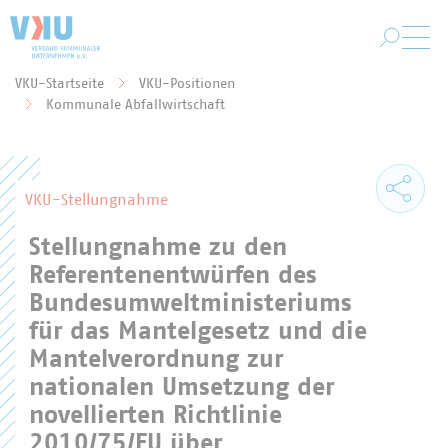
Zum Hauptinhalt springen
VKU-Startseite
VKU-Positionen
Sie befinden sich hier:
Kommunale Abfallwirtschaft
VKU-Stellungnahme
Stellungnahme zu den
Referentenentwürfen des
Bundesumweltministeriums
für das Mantelgesetz und die
Mantelverordnung zur
nationalen Umsetzung der
novellierten Richtlinie
2010/75/EU über