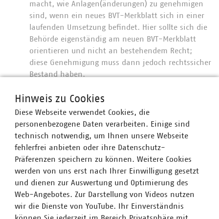
macht, wie Anlagen(änderungen) zu genehmigen
sind, wenn ein neues BVT-Merkblatt sich in einer
laufenden Umsetzung befindet. Hier sollte sich die
Behörde eigenständig am neuen BVT-Merkblatt
orientieren und nicht an bestehendem Recht;
diese Genehmigung muss dann jedoch rechtssicher
Bestand haben.
Hinsichtlich der 45. BImSchV (UMS-Verordnung
Hinweis zu Cookies
über die Umsetzung von Managementvorgaben und
Diese Webseite verwendet Cookies, die
Umweltleistungswerte in Industrieanlagen) sollte
personenbezogene Daten verarbeiten. Einige sind
sichergestellt werden, dass Unternehmen, die
technisch notwendig, um Ihnen unsere Webseite
bereits ein UMS eingeführt haben, bestehende
fehlerfrei anbieten oder ihre Datenschutz-
Managementstrukturen nutzen können, und dass
Präferenzen speichern zu können. Weitere Cookies
neu einzuführende UMS den international
werden von uns erst nach Ihrer Einwilligung gesetzt
etablierten Normen entsprechen (ISO 14001, EMAS).
und dienen zur Auswertung und Optimierung des
Es darf nicht zu einem neuen Format des „UMS-
Web-Angebotes. Zur Darstellung von Videos nutzen
45“ kommen.
wir die Dienste von YouTube. Ihr Einverständnis
Für die kommunale Wasserwirtschaft ergibt sich
können Sie jederzeit im Bereich Privatsphäre mit