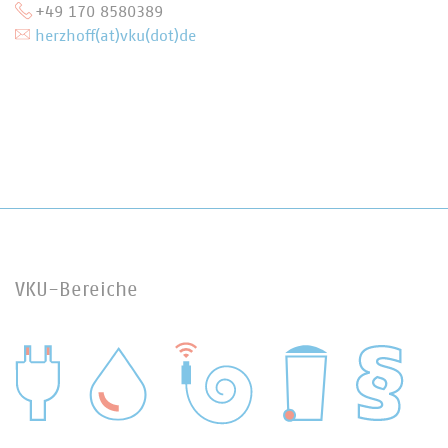
+49 170 8580389
herzhoff(at)vku(dot)de
VKU-Bereiche
WASSER/ABWASSER
ENERGIEWIRTSCHAFT
ABFALLWIRTSCHAFT
RECHT
DIGITALISIERUNG/TK