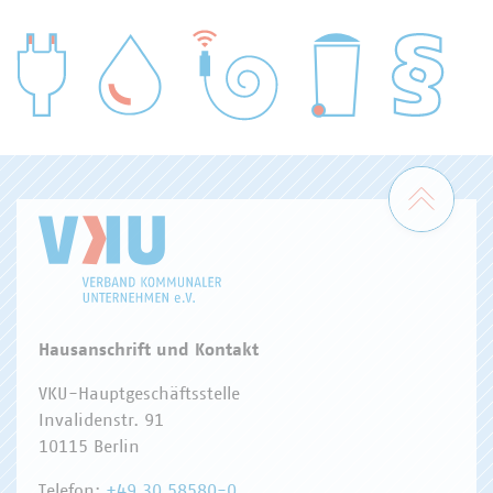
WASSER/ABWASSER
ENERGIEWIRTSCHAFT
ABFALLWIRTSCHAFT
RECHT
DIGITALISIERUNG/TK
Zum 
Hausanschrift und Kontakt
VKU-Hauptgeschäftsstelle
Invalidenstr. 91
10115 Berlin
Telefon:
+49 30 58580-0