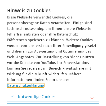
erhalten oder einen Zugang zum Mitgliederbereich
haben, gehen Sie bitte über diesen
Link
im VKU-
Hinweis zu Cookies
Mitgliederbereich und fügen Sie die VKS NEWS kostenfrei
Diese Webseite verwendet Cookies, die
Ihrem Abonnement hinzu.
personenbezogene Daten verarbeiten. Einige sind
technisch notwendig, um Ihnen unsere Webseite
fehlerfrei anbieten oder ihre Datenschutz-
Ansprechpartner
Präferenzen speichern zu können. Weitere Cookies
werden von uns erst nach Ihrer Einwilligung gesetzt
und dienen zur Auswertung und Optimierung des
Web-Angebotes. Zur Darstellung von Videos nutzen
wir die Dienste von YouTube. Ihr Einverständnis
können Sie jederzeit im Bereich Privatsphäre mit
Wirkung für die Zukunft widerrufen. Nähere
Informationen finden Sie in unserer
Datenschutzerklärung
.
Notwendige Cookies
Notwendige Cookies