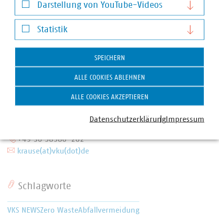
Darstellung von YouTube-Videos
Darstellung von YouTube-Videos
Statistik
Statistik
SPEICHERN
ALLE COOKIES ABLEHNEN
ALLE COOKIES AKZEPTIEREN
Yvonne Krause
Senior-Fachgebietsleiterin Stadtsauberkeit,
Datenschutzerklärung
Impressum
Winterdienst und Baubetriebshöfe
+49 30 58580-262
krause(at)vku(dot)de
Schlagworte
VKS NEWS
Zero Waste
Abfallvermeidung