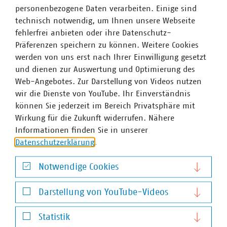
personenbezogene Daten verarbeiten. Einige sind
technisch notwendig, um Ihnen unsere Webseite
fehlerfrei anbieten oder ihre Datenschutz-
Präferenzen speichern zu können. Weitere Cookies
werden von uns erst nach Ihrer Einwilligung gesetzt
und dienen zur Auswertung und Optimierung des
Web-Angebotes. Zur Darstellung von Videos nutzen
wir die Dienste von YouTube. Ihr Einverständnis
können Sie jederzeit im Bereich Privatsphäre mit
Wirkung für die Zukunft widerrufen. Nähere
Anna Leena Wacker
Informationen finden Sie in unserer
Senior-Referentin für Kreislaufwirtschaft und
Datenschutzerklärung
.
Mobilität
+32 2 740 16-54
Notwendige Cookies
+49 170 8580 121
Notwendige Cookies
wacker(at)vku(dot)de
Darstellung von YouTube-Videos
Darstellung von YouTube-Videos
Statistik
Schlagworte