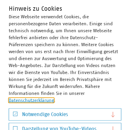
Hinweis zu Cookies
Diese Webseite verwendet Cookies, die
personenbezogene Daten verarbeiten. Einige sind
WASSER/ABWASSER
ENERGIEWIRTSCHAFT
ABFALLWIRTSCHAFT
RECHT
DIGITALISIERUNG/TK
technisch notwendig, um Ihnen unsere Webseite
fehlerfrei anbieten oder ihre Datenschutz-
Zum 
Präferenzen speichern zu können. Weitere Cookies
werden von uns erst nach Ihrer Einwilligung gesetzt
und dienen zur Auswertung und Optimierung des
Web-Angebotes. Zur Darstellung von Videos nutzen
wir die Dienste von YouTube. Ihr Einverständnis
können Sie jederzeit im Bereich Privatsphäre mit
Hausanschrift und Kontakt
Wirkung für die Zukunft widerrufen. Nähere
Informationen finden Sie in unserer
VKU-Hauptgeschäftsstelle
Datenschutzerklärung
.
Invalidenstr. 91
10115 Berlin
Notwendige Cookies
Telefon:
+49 30 58580-0
Notwendige Cookies
E-Mail:
info(at)vku(dot)de
Darstellung von YouTube-Videos