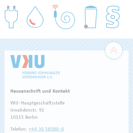
WASSER/ABWASSER
ENERGIEWIRTSCHAFT
ABFALLWIRTSCHAFT
RECHT
DIGITALISIERUNG/TK
Zum 
Hausanschrift und Kontakt
VKU-Hauptgeschäftsstelle
Invalidenstr. 91
10115 Berlin
Telefon:
+49 30 58580-0