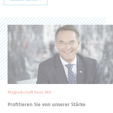
Baden-Württemberg
Bayern
Berlin/Brandenburg
Hessen
Niedersachsen/Bremen
Nord
Nordrhein-Westfalen
Rheinland-Pfalz
Saarland
Sachsen
Sachsen-Anhalt
Thüringen
Landesgruppen in der Abfallwirtschaft
Mitgliedschaft beim VKU
Profitieren Sie von unserer Stärke