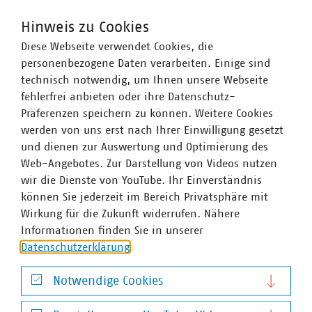
Energiewende
Hinweis zu Cookies
Stadtwerke in Deutschland setzen die
Diese Webseite verwendet Cookies, die
Energiewende vor Ort um. Sie sind die
©
Stockr/stock.adobe.com
personenbezogene Daten verarbeiten. Einige sind
wichtigsten Akteure für deren Gelingen.
technisch notwendig, um Ihnen unsere Webseite
fehlerfrei anbieten oder ihre Datenschutz-
Präferenzen speichern zu können. Weitere Cookies
werden von uns erst nach Ihrer Einwilligung gesetzt
und dienen zur Auswertung und Optimierung des
Web-Angebotes. Zur Darstellung von Videos nutzen
wir die Dienste von YouTube. Ihr Einverständnis
können Sie jederzeit im Bereich Privatsphäre mit
Europa
Wirkung für die Zukunft widerrufen. Nähere
Informationen finden Sie in unserer
Eine starke kommunale Selbstverwaltung mit
Datenschutzerklärung
.
starken kommunalen Unternehmen setzen eine
©
moonrun/stock.adobe.com
europäische Gesetzgebung erfolgreich um.
Notwendige Cookies
Notwendige Cookies