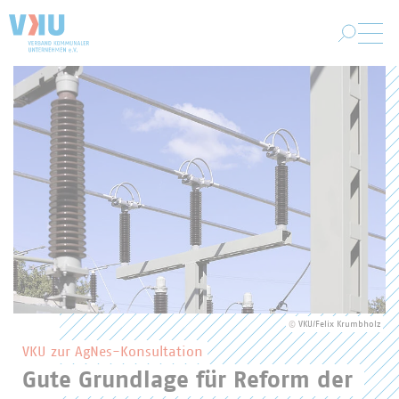
Zum Hauptinhalt springen
VKU-Startseite
Hervorgehobene Inhalte des VKU
©
VKU/Felix Krumbholz
VKU zur AgNes-Konsultation
Gute Grundlage für Reform der 