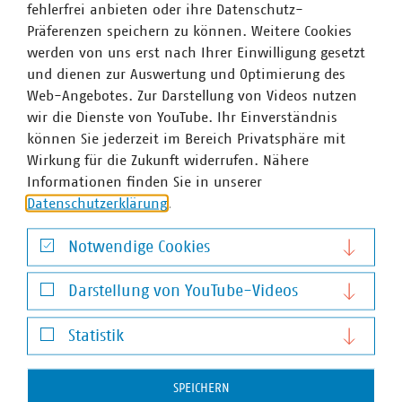
fehlerfrei anbieten oder ihre Datenschutz-
Präferenzen speichern zu können. Weitere Cookies
werden von uns erst nach Ihrer Einwilligung gesetzt
und dienen zur Auswertung und Optimierung des
Web-Angebotes. Zur Darstellung von Videos nutzen
wir die Dienste von YouTube. Ihr Einverständnis
können Sie jederzeit im Bereich Privatsphäre mit
Wirkung für die Zukunft widerrufen. Nähere
Informationen finden Sie in unserer
Datenschutzerklärung
.
Notwendige Cookies
Notwendige Cookies
Andreas Seifert
Darstellung von YouTube-Videos
Stellv. Abteilungsleiter Recht, Finanzen und Steuern
Darstellung von YouTube-Videos
und Bereichsleiter Recht
Statistik
+49 30 58580-132
Statistik
seifert(at)vku(dot)de
SPEICHERN