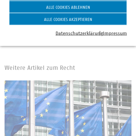
ALLE COOKIES ABLEHNEN
Schlagworte
ALLE COOKIES AKZEPTIEREN
Bundesnetzagentur
Energievertrieb und Energielieferung
Datenschutzerklärung
Impressum
Verbraucherschutz
Weitere Artikel zum Recht