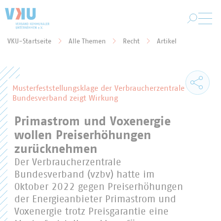
Zum Hauptinhalt springen
VKU-Startseite
Alle Themen
Recht
Artikel
Sie befinden sich hier:
Musterfeststellungsklage der Verbraucherzentrale
Bundesverband zeigt Wirkung
Primastrom und Voxenergie
wollen Preiserhöhungen
zurücknehmen
Der Verbraucherzentrale
Bundesverband (vzbv) hatte im
Oktober 2022 gegen Preiserhöhungen
der Energieanbieter Primastrom und
Voxenergie trotz Preisgarantie eine