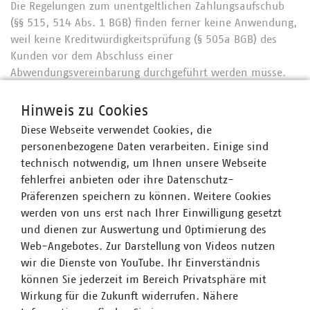
Die Regelungen zum unentgeltlichen Zahlungsaufschub
(§§ 515, 514 Abs. 1 BGB) finden ferner keine Anwendung,
weil keine Kreditwürdigkeitsprüfung (§ 505a BGB) des
Kunden vor dem Abschluss einer
Abwendungsvereinbarung durchgeführt werden müsse.
Dies ist weder vom Verordnungsgeber noch nach dem
Sinn und Zweck der §§ 19 Strom- und GasGVV gewollt.
Hinweis zu Cookies
Denn gemäß § 19 Abs. 5 Strom- und GasGVV muss der
Diese Webseite verwendet Cookies, die
Grundversorger jedem betroffenen Kunden die
personenbezogene Daten verarbeiten. Einige sind
Abwendungsvereinbarung anbieten und abschließen.
technisch notwendig, um Ihnen unsere Webseite
fehlerfrei anbieten oder ihre Datenschutz-
Die angegriffene Klausel ist auch nicht nach § 307 Abs. 1
Präferenzen speichern zu können. Weitere Cookies
BGB unwirksam. § 19 Abs. 5 Strom- und GasGVV dient
werden von uns erst nach Ihrer Einwilligung gesetzt
lediglich dazu, dem Kunden die Versorgung zu sichern,
und dienen zur Auswertung und Optimierung des
nicht aber, die Fälligkeit der Verbindlichkeiten des
Web-Angebotes. Zur Darstellung von Videos nutzen
Kunden als solche hinauszuschieben.
wir die Dienste von YouTube. Ihr Einverständnis
Der Entscheidung des OLG Düsseldorf ist zuzustimmen.
können Sie jederzeit im Bereich Privatsphäre mit
Würde man nämlich der Auffassung der
Wirkung für die Zukunft widerrufen. Nähere