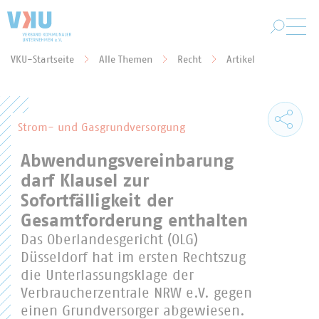
Zum Hauptinhalt springen
VKU-Startseite
Alle Themen
Recht
Artikel
Sie befinden sich hier:
Strom- und Gasgrundversorgung
Abwendungsvereinbarung
darf Klausel zur
Sofortfälligkeit der
Gesamtforderung enthalten
Das Oberlandesgericht (OLG)
Düsseldorf hat im ersten Rechtszug
die Unterlassungsklage der
Verbraucherzentrale NRW e.V. gegen
einen Grundversorger abgewiesen.