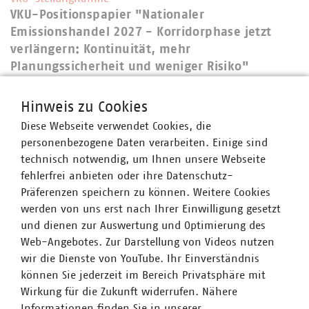
VKU-Positionspapier "Nationaler
Emissionshandel 2027 - Korridorphase jetzt
verlängern: Kontinuität, mehr
Planungssicherheit und weniger Risiko"
17.03.2026
PDF Download
Hinweis zu Cookies
Diese Webseite verwendet Cookies, die
personenbezogene Daten verarbeiten. Einige sind
technisch notwendig, um Ihnen unsere Webseite
fehlerfrei anbieten oder ihre Datenschutz-
Präferenzen speichern zu können. Weitere Cookies
werden von uns erst nach Ihrer Einwilligung gesetzt
und dienen zur Auswertung und Optimierung des
Dossiers zum Thema Daseinsvorsorge
Web-Angebotes. Zur Darstellung von Videos nutzen
ALLE DOSSIERS VON A-Z
wir die Dienste von YouTube. Ihr Einverständnis
MEHR ZU DOSSIERS ZUM THEMA DASEINSVORSORGE
können Sie jederzeit im Bereich Privatsphäre mit
Wirkung für die Zukunft widerrufen. Nähere
Informationen finden Sie in unserer