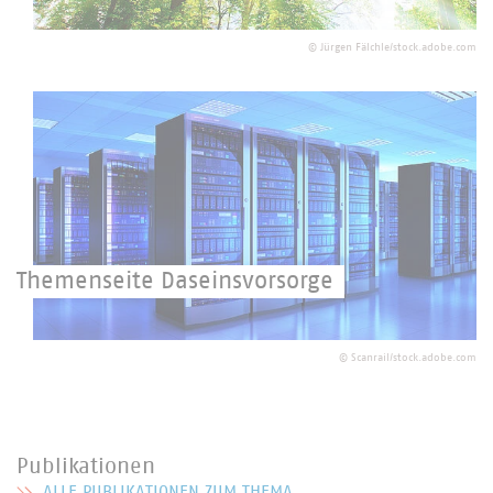
Der Generation von Morgen verpflichtet.
©
Jürgen Fälchle/stock.adobe.com
Themenseite Daseinsvorsorge
Höchste Priorität für den Schutz Ihrer Daten.
©
Scanrail/stock.adobe.com
Publikationen
ALLE PUBLIKATIONEN ZUM THEMA