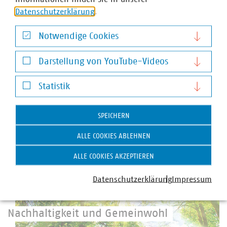
Datenschutzerklärung
.
Notwendige Cookies
Notwendige Cookies
Darstellung von YouTube-Videos
Daseinsvorsorge International
Darstellung von YouTube-Videos
Statistik
In der Region und darüber hinaus engagiert
Statistik
©
Thaut Images Adobe Stock
SPEICHERN
ALLE COOKIES ABLEHNEN
ALLE COOKIES AKZEPTIEREN
Datenschutzerklärung
Impressum
Nachhaltigkeit und Gemeinwohl