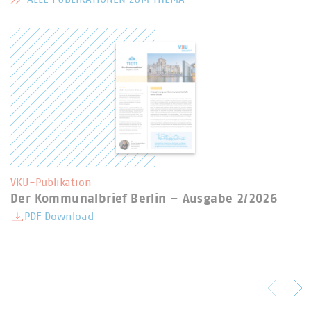
MEHR ZU PUBLIKATIONEN
VKU-Publikation
Der Kommunalbrief Berlin – Ausgabe 2/2026
PDF Download