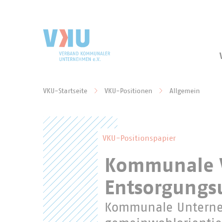
Zum Hauptinhalt springen
Zur Suche springen
VKU-Startseite
VKU-Positionen
Allgemein
Sie befinden sich hier:
VKU-Positionspapier
Kommunale 
Entsorgungs
Kommunale Unterneh