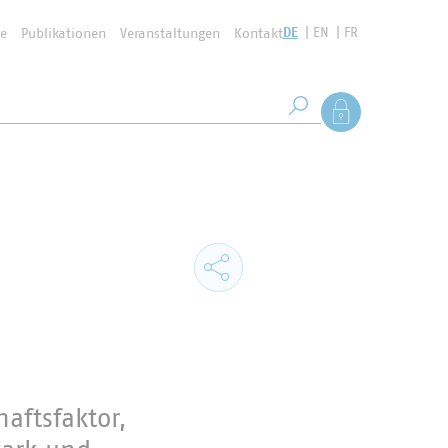
DE
EN
FR
se
Publikationen
Veranstaltungen
Kontakt
Suchbegriff
Als Mitglied anmel
Suche starten
ftsfaktor,