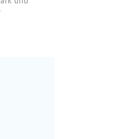
tark und
e