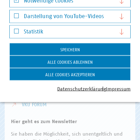
Notwendige Cookies
Invalidenstr. 91
Notwendige Cookies
10115 Berlin
Darstellung von YouTube-Videos
Darstellung von YouTube-Videos
Telefon:
+49 30 58580-0
Statistik
E-Mail:
info(at)vku(dot)de
Statistik
VKU Angebote
SPEICHERN
VKU AKADEMIE
ALLE COOKIES ABLEHNEN
VKU VERLAG
ALLE COOKIES AKZEPTIEREN
KOMMUNAL KANN
Datenschutzerklärung
Impressum
KOMMUNALDIGITAL
VKU FORUM
Hier geht es zum Newsletter
Sie haben die Möglichkeit, sich unentgeltlich und