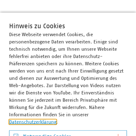
VKU-Bereiche
Hinweis zu Cookies
Diese Webseite verwendet Cookies, die
personenbezogene Daten verarbeiten. Einige sind
technisch notwendig, um Ihnen unsere Webseite
fehlerfrei anbieten oder ihre Datenschutz-
WASSER/ABWASSER
ENERGIEWIRTSCHAFT
ABFALLWIRTSCHAFT
RECHT
DIGITALISIERUNG/TK
Präferenzen speichern zu können. Weitere Cookies
werden von uns erst nach Ihrer Einwilligung gesetzt
Zum 
und dienen zur Auswertung und Optimierung des
Web-Angebotes. Zur Darstellung von Videos nutzen
wir die Dienste von YouTube. Ihr Einverständnis
können Sie jederzeit im Bereich Privatsphäre mit
Wirkung für die Zukunft widerrufen. Nähere
Informationen finden Sie in unserer
Hausanschrift und Kontakt
Datenschutzerklärung
.
VKU-Hauptgeschäftsstelle