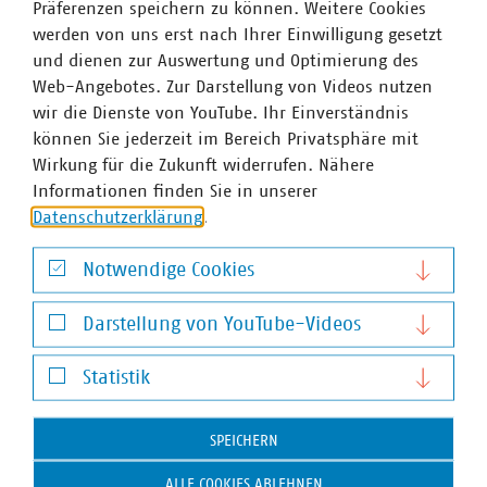
Projekten, neuen Kooperationen und praxisnahen
Präferenzen speichern zu können. Weitere Cookies
Lösungen zeigen Städte und Gemeinden, wie
werden von uns erst nach Ihrer Einwilligung gesetzt
Ressourcen…
und dienen zur Auswertung und Optimierung des
Web-Angebotes. Zur Darstellung von Videos nutzen
wir die Dienste von YouTube. Ihr Einverständnis
können Sie jederzeit im Bereich Privatsphäre mit
Wirkung für die Zukunft widerrufen. Nähere
Informationen finden Sie in unserer
Datenschutzerklärung
.
Notwendige Cookies
Notwendige Cookies
Darstellung von YouTube-Videos
Darstellung von YouTube-Videos
Statistik
©
c_scharfsinn86_AdobeStock
Neues Förderprogramm für Ladeinfrastruktur
Statistik
Bund startet Ladeoffensive für schwere
SPEICHERN
E‑Nutzfahrzeuge
ALLE COOKIES ABLEHNEN
12.05.2026