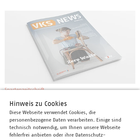
Spartenzeitschrift
Ressourcen schützen, Kreisläufe schließen: Zero
Hinweis zu Cookies
Waste als kommunale Zukunftsaufgabe
Diese Webseite verwendet Cookies, die
18.05.2026
Zero Waste bedeutet mehr als Abfallvermeidung:
personenbezogene Daten verarbeiten. Einige sind
Kommunale Unternehmen treiben den Wandel hin zu
technisch notwendig, um Ihnen unsere Webseite
einer echten Kreislaufwirtschaft voran. Mit innovativen
fehlerfrei anbieten oder ihre Datenschutz-