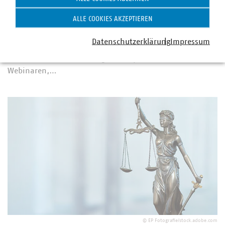
Mit einer Milliarde Euro startet das
ALLE COOKIES AKZEPTIEREN
Bundesverkehrsministerium ein neues Förderprogramm
für Ladeinfrastruktur schwerer E‑Nutzfahrzeuge. Ab Ende
Datenschutzerklärung
Impressum
Mai 2026 beginnen die ersten Aufrufe, flankiert von
Informationsveranstaltungen und praxisnahen
Webinaren,…
©
EP Fotografie/stock.adobe.com