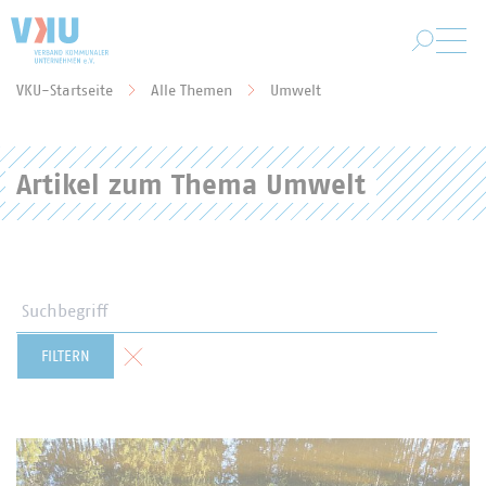
Zum Hauptinhalt springen
VKU-Startseite
Alle Themen
Umwelt
Sie befinden sich hier:
Artikel zum Thema Umwelt
Suchbegriff
Formular zurücksetzen
FILTERN