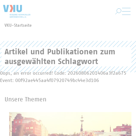
Zum Hauptinhalt springen
VKU-Startseite
Sie befinden sich hier:
Artikel und Publikationen zum
ausgewählten Schlagwort
Oops, an error occurred! Code: 20260806201406a3f2a675
Event: 00f92ae445aa4f07920749bc44e3d106
Unsere Themen