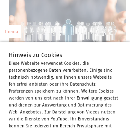
Thema
Kommunale Arbeitgeber
Hinweis zu Cookies
Kommunale Unternehmen arbeiten hoch
Diese Webseite verwendet Cookies, die
professionell, sind innovativ, zahlen nach Tarif
©
vege/stock.adobe.com
personenbezogene Daten verarbeiten. Einige sind
und bieten gute Weiterbildungsmöglichkeiten
technisch notwendig, um Ihnen unsere Webseite
sowie berufliche Perspektiven.
fehlerfrei anbieten oder ihre Datenschutz-
Präferenzen speichern zu können. Weitere Cookies
werden von uns erst nach Ihrer Einwilligung gesetzt
und dienen zur Auswertung und Optimierung des
Web-Angebotes. Zur Darstellung von Videos nutzen
Thema
wir die Dienste von YouTube. Ihr Einverständnis
können Sie jederzeit im Bereich Privatsphäre mit
Preise und Gebühren