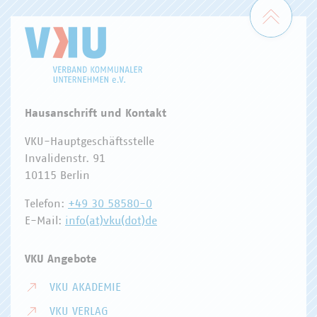
Zum 
Hausanschrift und Kontakt
VKU-Hauptgeschäftsstelle
Invalidenstr. 91
10115 Berlin
Telefon:
+49 30 58580-0
E-Mail:
info(at)vku(dot)de
VKU Angebote
VKU AKADEMIE
VKU VERLAG