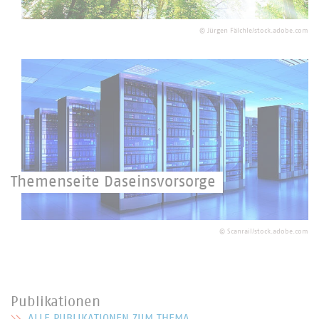
Der Generation von Morgen verpflichtet.
©
Jürgen Fälchle/stock.adobe.com
Themenseite Daseinsvorsorge
Höchste Priorität für den Schutz Ihrer Daten.
©
Scanrail/stock.adobe.com
Publikationen
ALLE PUBLIKATIONEN ZUM THEMA