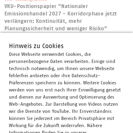
VKU-Positionspapier "Nationaler
Emissionshandel 2027 - Korridorphase jetzt
verlängern: Kontinuität, mehr
Planungssicherheit und weniger Risiko"
17.03.2026
PDF Download
Hinweis zu Cookies
Diese Webseite verwendet Cookies, die
personenbezogene Daten verarbeiten. Einige sind
technisch notwendig, um Ihnen unsere Webseite
fehlerfrei anbieten oder ihre Datenschutz-
Präferenzen speichern zu können. Weitere Cookies
werden von uns erst nach Ihrer Einwilligung gesetzt
und dienen zur Auswertung und Optimierung des
Dossiers zum Thema Daseinsvorsorge
Web-Angebotes. Zur Darstellung von Videos nutzen
ALLE DOSSIERS VON A-Z
wir die Dienste von YouTube. Ihr Einverständnis
MEHR ZU DOSSIERS ZUM THEMA DASEINSVORSORGE
können Sie jederzeit im Bereich Privatsphäre mit
Wirkung für die Zukunft widerrufen. Nähere
Informationen finden Sie in unserer