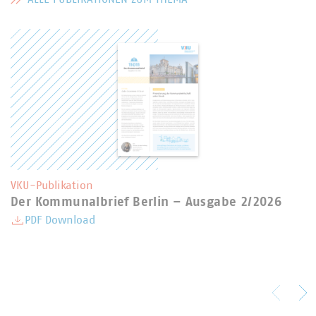
MEHR ZU PUBLIKATIONEN
VKU-Publikation
Der Kommunalbrief Berlin – Ausgabe 2/2026
PDF Download