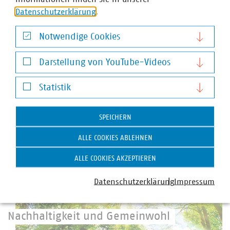
Datenschutzerklärung
.
Notwendige Cookies
Notwendige Cookies
Darstellung von YouTube-Videos
Daseinsvorsorge International
Darstellung von YouTube-Videos
Statistik
In der Region und darüber hinaus engagiert
Statistik
©
Thaut Images Adobe Stock
SPEICHERN
ALLE COOKIES ABLEHNEN
ALLE COOKIES AKZEPTIEREN
Datenschutzerklärung
Impressum
Nachhaltigkeit und Gemeinwohl