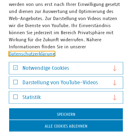
werden von uns erst nach Ihrer Einwilligung gesetzt
VKU fordert weniger Bürokratie und Ausnahmen
und dienen zur Auswertung und Optimierung des
für Energieversorgung im IAA
Web-Angebotes. Zur Darstellung von Videos nutzen
27.07.2026
wir die Dienste von YouTube. Ihr Einverständnis
In einem gemeinsamen Positionspapier fordern der VKU
können Sie jederzeit im Bereich Privatsphäre mit
und die Bundesvereinigung der kommunalen
Wirkung für die Zukunft widerrufen. Nähere
Spitzenverbände, zusätzlichen Aufwand und Kosten
Informationen finden Sie in unserer
entstehend durch Vergabevorschriften im Industrial
Datenschutzerklärung
.
Accelerator Act für öffentliche Auftraggeber möglichst…
Notwendige Cookies
Notwendige Cookies
Darstellung von YouTube-Videos
Darstellung von YouTube-Videos
Statistik
Statistik
SPEICHERN
ALLE COOKIES ABLEHNEN