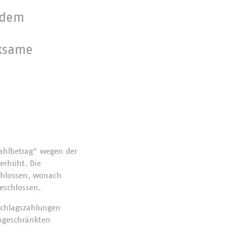
 dem
rksame
Zahlbetrag“ wegen der
erhöht. Die
schlossen, wonach
eschlossen.
schlagszahlungen
ingeschränkten