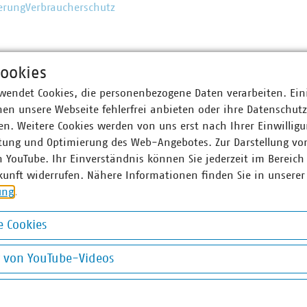
erung
Verbraucherschutz
ookies
wendet Cookies, die personenbezogene Daten verarbeiten. Ein
en unsere Webseite fehlerfrei anbieten oder ihre Datenschut
n. Weitere Cookies werden von uns erst nach Ihrer Einwilligu
tung und Optimierung des Web-Angebotes. Zur Darstellung vo
n YouTube. Ihr Einverständnis können Sie jederzeit im Bereich
kunft widerrufen. Nähere Informationen finden Sie in unserer
ung
.
 Cookies
okies
g von YouTube-Videos
om
©
Andrey Kuzmin/stock.adobe.com
on YouTube-Videos
Abfallverbringung Schweiz
E