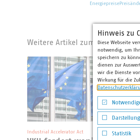
Energiepreise
Preisänd
Hinweis zu C
Weitere Artikel zum Recht
Diese Webseite ver
notwendig, um Ihn
speichern zu könne
dienen zur Auswer
wir die Dienste vo
Wirkung für die Zu
Datenschutzerklär
Notwendige
Notwendige Co
Darstellun
©
Andrey Kuzmin/stock.adobe.c
Darstellung v
Industrial Accelerator Act
Statistik