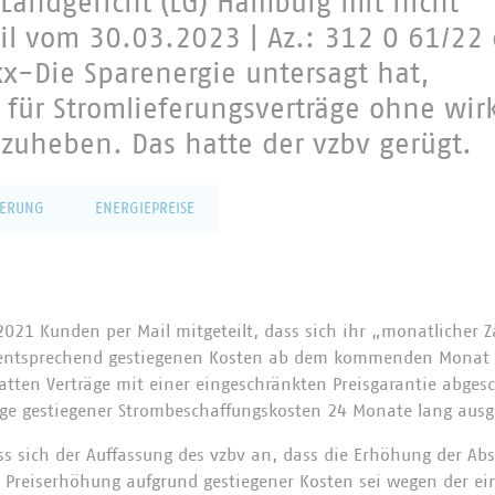
s Landgericht (LG) Hamburg mit nicht
eil vom 30.03.2023 | Az.: 312 O 61/22
xx-Die Sparenergie untersagt hat,
 für Stromlieferungsverträge ohne wi
zuheben. Das hatte der vzbv gerügt.
FERUNG
ENERGIEPREISE
2021 Kunden per Mail mitgeteilt, dass sich ihr „monatlicher 
 entsprechend gestiegenen Kosten ab dem kommenden Monat 
tten Verträge mit einer eingeschränkten Preisgarantie abge
ge gestiegener Strombeschaffungskosten 24 Monate lang ausg
s sich der Auffassung des vzbv an, dass die Erhöhung der Ab
e Preiserhöhung aufgrund gestiegener Kosten sei wegen der e