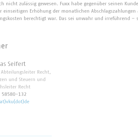
lich nicht zulässig gewesen. Fuxx habe gegenüber seinen Kun
ur einseitigen Erhöhung der monatlichen Abschlagszahlungen 
ngskosten berechtigt war. Das sei unwahr und irreführend – 
ner
as Seifert
. Abteilungsleiter Recht,
zen und Steuern und
hsleiter Recht
0 58580-132
(at)vku(dot)de