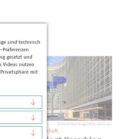
ige sind technisch
z-Präferenzen
ng gesetzt und
n Videos nutzen
 Privatsphäre mit
©
VanderWolf Images/stock.adobe.com
U ETS und Abfallwirtschaft