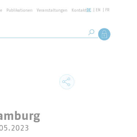
DE
EN
FR
se
Publikationen
Veranstaltungen
Kontakt
Suchbegriff
Als Mitglied anmel
Suche starten
Hamburg
.05.2023