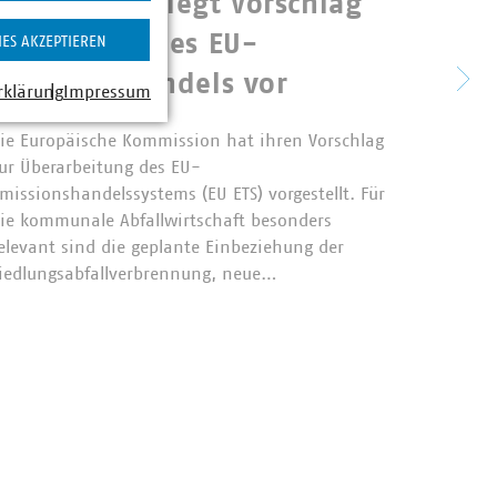
Kommission legt Vorschlag
Perm
zur Reform des EU-
IES AKZEPTIEREN
unte
Emissionshandels vor
rklärung
Impressum
dem
7.07.2026
ie Europäische Kommission hat ihren Vorschlag
ur Überarbeitung des EU-
Das Bun
missionshandelssystems (EU ETS) vorgestellt. Für
23.07.2
ie kommunale Abfallwirtschaft besonders
seinen 
elevant sind die geplante Einbeziehung der
gekauft
iedlungsabfallverbrennung, neue…
an eine
Sammlu