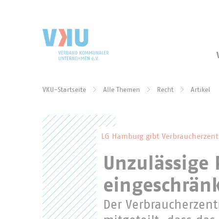
Zum Hauptinhalt springen
Zur Suche springen
VKU-Startseite
Alle Themen
Recht
Artikel
Sie befinden sich hier:
LG Hamburg gibt Verbraucherzent
Unzulässige 
eingeschränk
Der Verbraucherzen