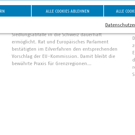
EU schafft Rechtssicherheit
für Grenzregionen
ERN
ALLE COOKIES ABLEHNEN
ALLE COOK
27.07.2026
A
Datenschutze
Die EU hat die Verbringung gemischter
2
Siedlungsabfälle in die Schweiz dauerhaft
D
ermöglicht. Rat und Europäisches Parlament
z
bestätigten im Eilverfahren den entsprechenden
E
Vorschlag der EU-Kommission. Damit bleibt die
d
bewährte Praxis für Grenzregionen…
r
S