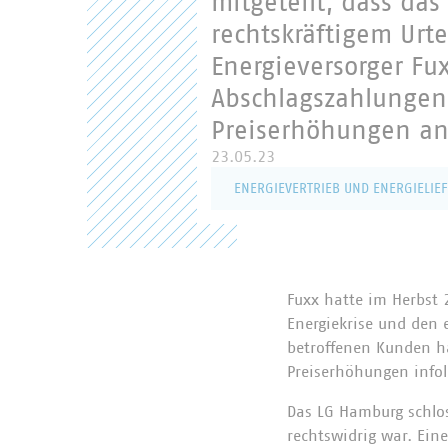
mitgeteilt, dass da
rechtskräftigem Urt
Energieversorger Fu
Abschlagszahlungen
Preiserhöhungen an
23.05.23
ENERGIEVERTRIEB UND ENERGIELIE
Fuxx hatte im Herbst 
Energiekrise und den
betroffenen Kunden ha
Preiserhöhungen infol
Das LG Hamburg schlos
rechtswidrig war. Ein