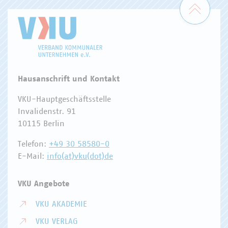
Zum 
Hausanschrift und Kontakt
VKU-Hauptgeschäftsstelle
Invalidenstr. 91
10115 Berlin
Telefon:
+49 30 58580-0
E-Mail:
info(at)vku(dot)de
VKU Angebote
VKU AKADEMIE
VKU VERLAG