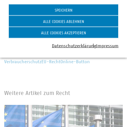
Statistik
Stellv. Abteilungsleiter Recht, Finanzen und Steuern
SPEICHERN
und Bereichsleiter Recht
+49 30 58580-132
ALLE COOKIES ABLEHNEN
seifert(at)vku(dot)de
ALLE COOKIES AKZEPTIEREN
Datenschutzerklärung
Impressum
Schlagworte
Verbraucherschutz
EU-Recht
Online-Button
Weitere Artikel zum Recht