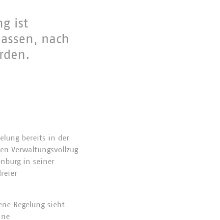
g ist
lassen, nach
rden.
elung bereits in der
den Verwaltungsvollzug
nburg in seiner
reier
ene Regelung sieht
ine