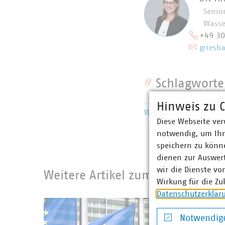
Senio
Wasse
+49 3
griesb
Schlagworte
Hinweis zu C
Wasserversorgung
Satz
Diese Webseite ver
notwendig, um Ihn
speichern zu könne
dienen zur Auswer
wir die Dienste vo
Weitere Artikel zum Recht
Wirkung für die Zu
Datenschutzerklär
Notwendige