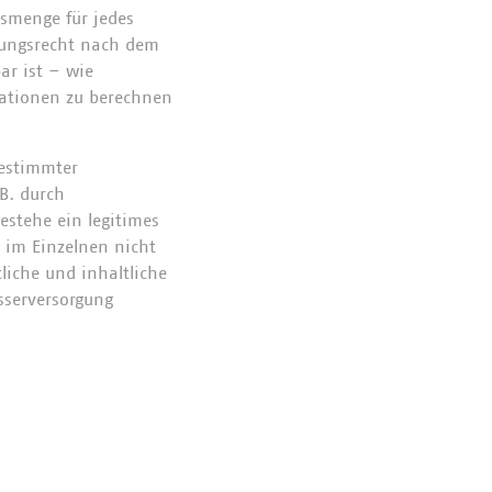
smenge für jedes
tzungsrecht nach dem
bar ist – wie
lationen zu berechnen
bestimmter
B. durch
estehe ein legitimes
 im Einzelnen nicht
iche und inhaltliche
sserversorgung