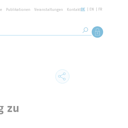
DE
EN
FR
se
Publikationen
Veranstaltungen
Kontakt
Suchbegriff
Als Mitglied anmel
Suche starten
g zu