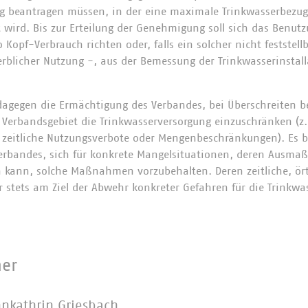
 beantragen müssen, in der eine maximale Trinkwasserbezug
t wird. Bis zur Erteilung der Genehmigung soll sich das Benu
 Kopf-Verbrauch richten oder, falls ein solcher nicht feststell
rblicher Nutzung -, aus der Bemessung der Trinkwasserinstal
dagegen die Ermächtigung des Verbandes, bei Überschreiten 
Verbandsgebiet die Trinkwasserversorgung einzuschränken (z.
zeitliche Nutzungsverbote oder Mengenbeschränkungen). Es b
erbandes, sich für konkrete Mangelsituationen, deren Ausmaß
kann, solche Maßnahmen vorzubehalten. Deren zeitliche, örtl
 stets am Ziel der Abwehr konkreter Gefahren für die Trinkwa
ner
nnkathrin Griesbach