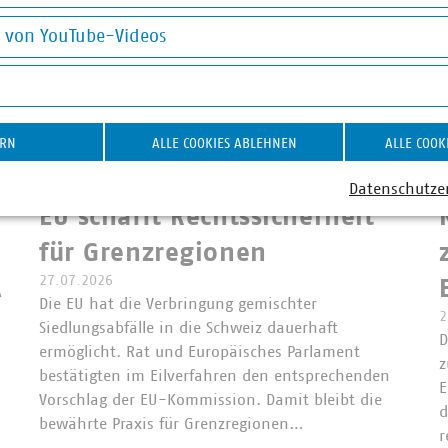
okies
g von YouTube-Videos
on YouTube-Videos
ERN
ALLE COOKIES ABLEHNEN
ALLE COOK
om
©
Andrey Kuzmin/stock.adobe.com
Abfallverbringung Schweiz
E
Datenschutze
EU schafft Rechtssicherheit
für Grenzregionen
27.07.2026
A
Die EU hat die Verbringung gemischter
2
Siedlungsabfälle in die Schweiz dauerhaft
D
ermöglicht. Rat und Europäisches Parlament
z
bestätigten im Eilverfahren den entsprechenden
E
Vorschlag der EU-Kommission. Damit bleibt die
d
bewährte Praxis für Grenzregionen…
r