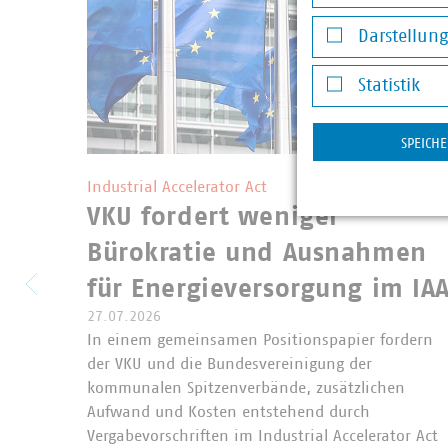
Notwendige Co
Darstellun
Darstellung v
Statistik
Statistik
SPEICH
©
Andrey Kuzmin/stock.adobe.c
Industrial Accelerator Act
VKU fordert weniger
Bürokratie und Ausnahmen
für Energieversorgung im IA
27.07.2026
In einem gemeinsamen Positionspapier fordern
der VKU und die Bundesvereinigung der
kommunalen Spitzenverbände, zusätzlichen
Aufwand und Kosten entstehend durch
Vergabevorschriften im Industrial Accelerator Act