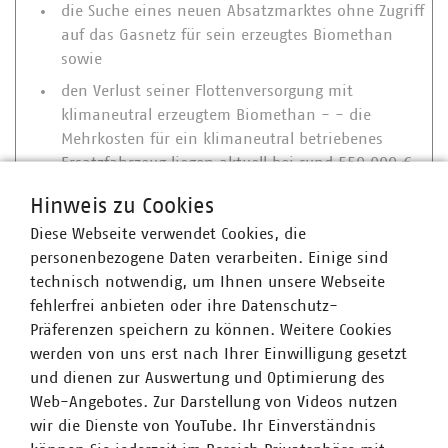
die Suche eines neuen Absatzmarktes ohne Zugriff
auf das Gasnetz für sein erzeugtes Biomethan
sowie
den Verlust seiner Flottenversorgung mit
klimaneutral erzeugtem Biomethan - - die
Mehrkosten für ein klimaneutral betriebenes
Ersatzfahrzeug liegen aktuell bei rund 550.000 €
insgesamt rund 99 Mio. Euro (!)
Hinweis zu Cookies
Diese Webseite verwendet Cookies, die
personenbezogene Daten verarbeiten. Einige sind
technisch notwendig, um Ihnen unsere Webseite
Positionspapier Biogas Zunahme
fehlerfrei anbieten oder ihre Datenschutz-
Einspeisebegehren
Präferenzen speichern zu können. Weitere Cookies
werden von uns erst nach Ihrer Einwilligung gesetzt
und dienen zur Auswertung und Optimierung des
Web-Angebotes. Zur Darstellung von Videos nutzen
Ansprechpartner
wir die Dienste von YouTube. Ihr Einverständnis