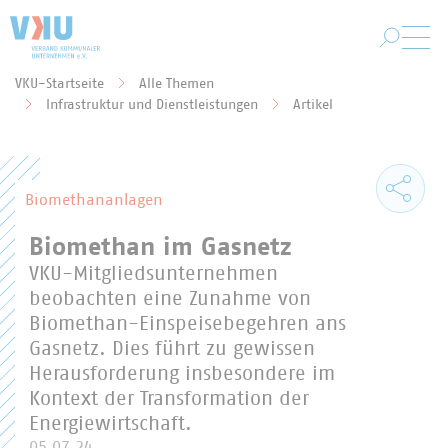
Zum Hauptinhalt springen
VKU-Startseite
Alle Themen
Sie befinden sich hier:
Infrastruktur und Dienstleistungen
Artikel
Biomethananlagen
Biomethan im Gasnetz
VKU-Mitgliedsunternehmen
beobachten eine Zunahme von
Biomethan-Einspeisebegehren ans
Gasnetz. Dies führt zu gewissen
Herausforderung insbesondere im
Kontext der Transformation der
Energiewirtschaft.
05.07.24