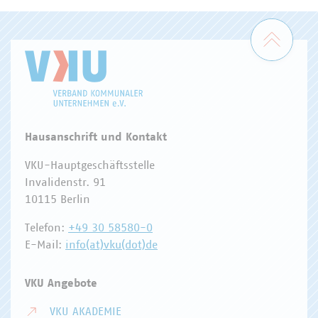
Zum 
Hausanschrift und Kontakt
VKU-Hauptgeschäftsstelle
Invalidenstr. 91
10115 Berlin
Telefon:
+49 30 58580-0
E-Mail:
info(at)vku(dot)de
VKU Angebote
VKU AKADEMIE