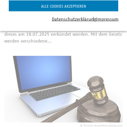
Steuerliches Investitionssofortprogramm
ALLE COOKIES AKZEPTIEREN
25.07.2025
Nachdem Bundestag und Bundesrat das Gesetz für ein
Datenschutzerklärung
Impressum
steuerliches Investitionssofortprogramm zur Stärkung des
Wirtschaftsstandorts Deutschlandbeschlossen haben, ist
dieses am 18.07.2025 verkündet worden. Mit dem Gesetz
werden verschiedene…
©
Thomas Jansa/stock.adobe.com