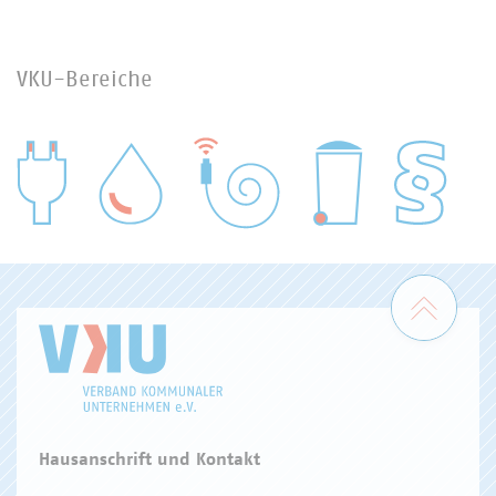
VKU-Bereiche
WASSER/ABWASSER
ENERGIEWIRTSCHAFT
ABFALLWIRTSCHAFT
RECHT
DIGITALISIERUNG/TK
Zum 
Hausanschrift und Kontakt