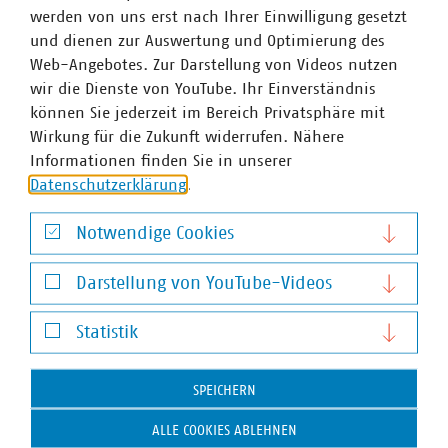
05.09.2025
werden von uns erst nach Ihrer Einwilligung gesetzt
Das Bundeskabinett hat am 04.09.2025 beschlossen, das
und dienen zur Auswertung und Optimierung des
Energie- und Stromsteuergesetz zu ändern. Kernpunkte
Web-Angebotes. Zur Darstellung von Videos nutzen
des Entwurfs sind eine Verlängerung der Begünstigungen
wir die Dienste von YouTube. Ihr Einverständnis
für Unternehmen des Produzierenden Gewerbes sowie
können Sie jederzeit im Bereich Privatsphäre mit
eine praxisgerechte Anwendung des…
Wirkung für die Zukunft widerrufen. Nähere
Informationen finden Sie in unserer
Datenschutzerklärung
.
Notwendige Cookies
Notwendige Cookies
Darstellung von YouTube-Videos
Darstellung von YouTube-Videos
Statistik
Statistik
SPEICHERN
Steuergesetzgebung
ALLE COOKIES ABLEHNEN