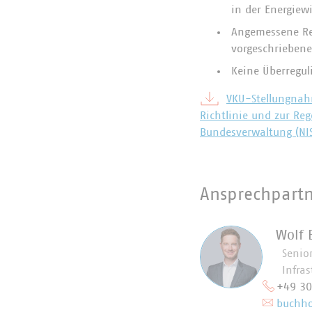
in der Energiewi
Angemessene Reg
vorgeschriebene
Keine Überregul
VKU-Stellungnah
Richtlinie und zur Re
Bundesverwaltung (NI
Ansprechpart
Wolf 
Senior
Infra
+49 3
buchho