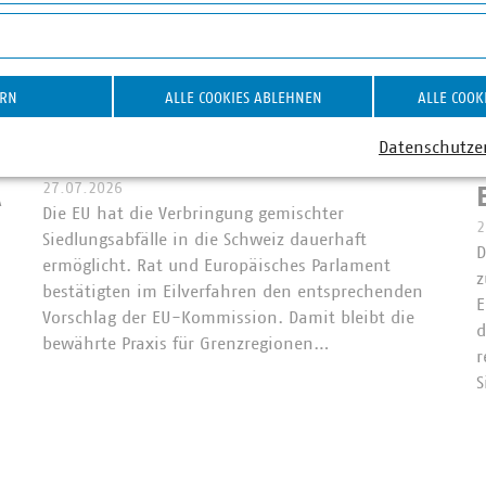
on YouTube-Videos
om
©
Andrey Kuzmin/stock.adobe.com
Abfallverbringung Schweiz
E
ERN
ALLE COOKIES ABLEHNEN
ALLE COOK
EU schafft Rechtssicherheit
Datenschutze
für Grenzregionen
27.07.2026
A
Die EU hat die Verbringung gemischter
2
Siedlungsabfälle in die Schweiz dauerhaft
D
ermöglicht. Rat und Europäisches Parlament
z
bestätigten im Eilverfahren den entsprechenden
E
Vorschlag der EU-Kommission. Damit bleibt die
d
bewährte Praxis für Grenzregionen…
r
S