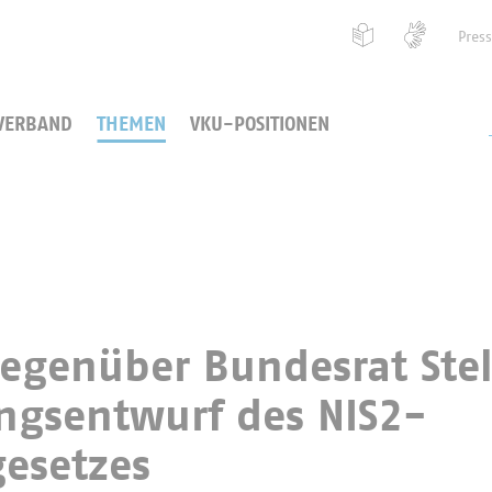
Pres
VERBAND
THEMEN
VKU-POSITIONEN
egenüber Bundesrat Ste
ngsentwurf des NIS2-
esetzes