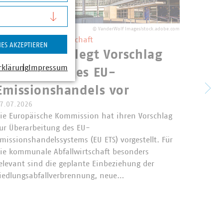
©
VanderWolf Images/stock.adobe.com
U ETS und Abfallwirtschaft
IES AKZEPTIEREN
Kommission legt Vorschlag
Perm
rklärung
Impressum
zur Reform des EU-
unte
Emissionshandels vor
dem
7.07.2026
ie Europäische Kommission hat ihren Vorschlag
ur Überarbeitung des EU-
Das Bun
missionshandelssystems (EU ETS) vorgestellt. Für
23.07.2
ie kommunale Abfallwirtschaft besonders
seinen 
elevant sind die geplante Einbeziehung der
gekauft
iedlungsabfallverbrennung, neue…
an eine
Sammlu