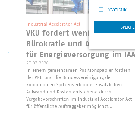
Darstellung v
Statistik
Statistik
©
Andrey Kuzmin/stock.adobe.c
Industrial Accelerator Act
SPEICH
VKU fordert weniger
Bürokratie und Ausnahmen
für Energieversorgung im IA
27.07.2026
In einem gemeinsamen Positionspapier fordern
der VKU und die Bundesvereinigung der
kommunalen Spitzenverbände, zusätzlichen
Aufwand und Kosten entstehend durch
Vergabevorschriften im Industrial Accelerator Act
für öffentliche Auftraggeber möglichst…