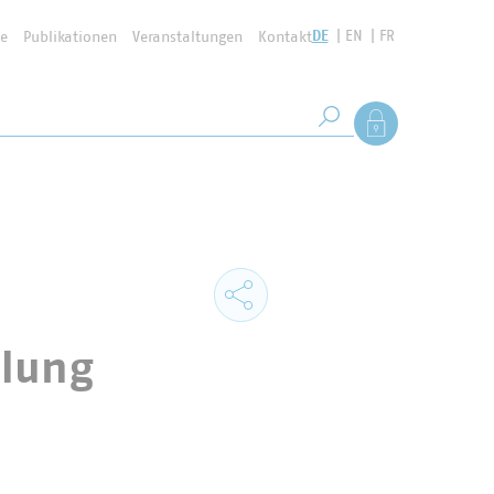
DE
EN
FR
se
Publikationen
Veranstaltungen
Kontakt
Suchbegriff
Als Mitglied anmel
Suche starten
llung