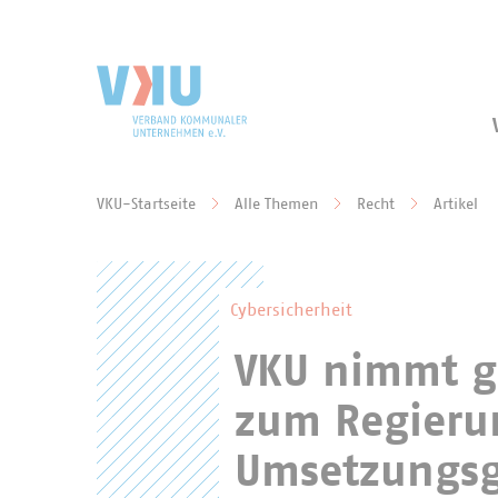
Zum Hauptinhalt springen
Zur Suche springen
VKU-Startseite
Alle Themen
Recht
Artikel
Sie befinden sich hier:
Cybersicherheit
VKU nimmt g
zum Regieru
Umsetzungsg