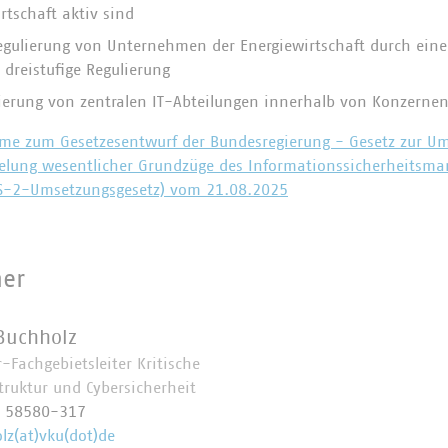
rtschaft aktiv sind
ulierung von Unternehmen der Energiewirtschaft durch eine k
 dreistufige Regulierung
ierung von zentralen IT-Abteilungen innerhalb von Konzerne
me zum Gesetzesentwurf der Bundesregierung - Gesetz zur Um
gelung wesentlicher Grundzüge des Informationssicherheitsm
S-2-Umsetzungsgesetz) vom 21.08.2025
ner
Buchholz
-Fachgebietsleiter Kritische
struktur und Cybersicherheit
0 58580-317
lz(at)vku(dot)de