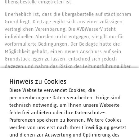
Übergabestelle eingetreten ist.
Unerheblich ist, dass die Übergabestelle auf städtischem
Grund liegt. Die Lage ergibt sich aus einer zulässigen
vertraglichen Vereinbarung. Die AVBWasserV steht
individuellen Abreden nicht entgegen; sie gilt nur für
vorformulierte Bedingungen. Der Beklagte hätte die
Möglichkeit gehabt, einen neuen Anschluss auf sein
Grundstück legen zu lassen, entschied sich jedoch
dagegen und nahm das Risiko der Leitungsführung über
fremden Grund in Kauf. Auch spätere Abstimmungen –
Hinweis zu Cookies
etwa 2004 – bestätigten, dass beide Seiten an der
bestehenden technischen Struktur festhalten wollten.
Diese Webseite verwendet Cookies, die
personenbezogene Daten verarbeiten. Einige sind
Da weder eine Pflicht zur Neuverlegung besteht noch ein
technisch notwendig, um Ihnen unsere Webseite
Grund für eine „normative Korrektur“ der
fehlerfrei anbieten oder ihre Datenschutz-
Verantwortungsgrenze, bleibt es bei der technischen
Präferenzen speichern zu können. Weitere Cookies
Übergabestelle. Der Beklagte schuldet daher die gesamte
werden von uns erst nach Ihrer Einwilligung gesetzt
gemessene Wassermenge, selbst wenn ein Teil davon
und dienen zur Auswertung und Optimierung des
aufgrund eines Rohrbruchs vor seinem Grundstück