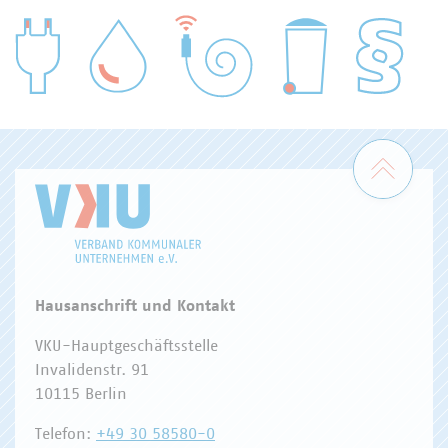
WASSER/ABWASSER
ENERGIEWIRTSCHAFT
ABFALLWIRTSCHAFT
RECHT
DIGITALISIERUNG/TK
Zum 
Hausanschrift und Kontakt
VKU-Hauptgeschäftsstelle
Invalidenstr. 91
10115 Berlin
Telefon:
+49 30 58580-0