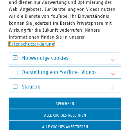
und dienen zur Auswertung und Optimierung des
Bundesministeriums für Digitales und Verkehr zur
Web-Angebotes. Zur Darstellung von Videos nutzen
Ausarbeitung der neuen Gigabit-Richtlinie.
wir die Dienste von YouTube. Ihr Einverständnis
können Sie jederzeit im Bereich Privatsphäre mit
Wirkung für die Zukunft widerrufen. Nähere
Ansprechpartner
Informationen finden Sie in unserer
Datenschutzerklärung
.
Notwendige Cookies
Notwendige Cookies
Darstellung von YouTube-Videos
Darstellung von YouTube-Videos
Statistik
Statistik
SPEICHERN
ALLE COOKIES ABLEHNEN
ALLE COOKIES AKZEPTIEREN