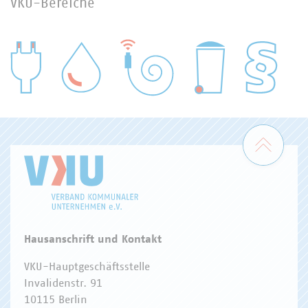
VKU-Bereiche
WASSER/ABWASSER
ENERGIEWIRTSCHAFT
ABFALLWIRTSCHAFT
RECHT
DIGITALISIERUNG/TK
Zum 
Hausanschrift und Kontakt
VKU-Hauptgeschäftsstelle
Invalidenstr. 91
10115 Berlin