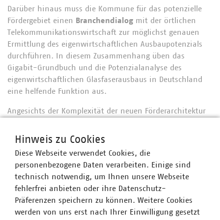
Darüber hinaus muss die Kommune für das potenzielle
Fördergebiet einen
Branchendialog
mit der örtlichen
Telekommunikationswirtschaft zur möglichst genauen
Ermittlung des eigenwirtschaftlichen Ausbaupotenzials
durchführen. In diesem Zusammenhang üben das
Gigabit-Grundbuch und die Potenzialanalyse des
eigenwirtschaftlichen Glasfaserausbaus in Deutschland
eine helfende Funktion aus.
Angesichts der Komplexität der neuen Förderarchitektur
wird die Praxis alsbald zeigen müssen, ob das neue
Fördersystem seinem Ziel gerecht wird, den
Hinweis zu Cookies
eigenwirtschaftlichen Ausbau mit dem geförderten noch
Diese Webseite verwendet Cookies, die
besser zu verzahnen.
Wichtig bleibt aus VKU-Sicht, dass
personenbezogene Daten verarbeiten. Einige sind
die Förderbedarfe der Kommunen gedeckt werden,
technisch notwendig, um Ihnen unsere Webseite
ohne den eigenwirtschaftlichen Ausbau zu verdrängen.
fehlerfrei anbieten oder ihre Datenschutz-
Deshalb ist auch ein kontinuierliches Monitoring des
Präferenzen speichern zu können. Weitere Cookies
Fördersystems essenziell.
Entsprechend positionierte
werden von uns erst nach Ihrer Einwilligung gesetzt
sich der VKU in den Branchengesprächen des