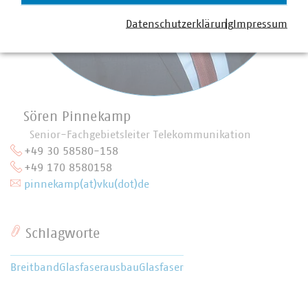
Datenschutzerklärung
Impressum
Sören Pinnekamp
Senior-Fachgebietsleiter Telekommunikation
+49 30 58580-158
+49 170 8580158
pinnekamp(at)vku(dot)de
Schlagworte
Breitband
Glasfaserausbau
Glasfaser