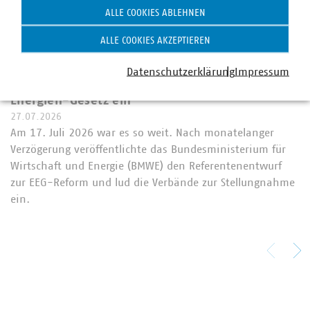
ALLE COOKIES ABLEHNEN
ALLE COOKIES AKZEPTIEREN
©
ptyszku/stock.adobe.com
Länder- und Verbändeanhörung zum EEG gestartet
Datenschutzerklärung
Impressum
VKU reicht Stellungnahme zum Erneuerbare-
Energien-Gesetz ein
27.07.2026
Am 17. Juli 2026 war es so weit. Nach monatelanger
Verzögerung veröffentlichte das Bundesministerium für
Wirtschaft und Energie (BMWE) den Referentenentwurf
zur EEG-Reform und lud die Verbände zur Stellungnahme
ein.